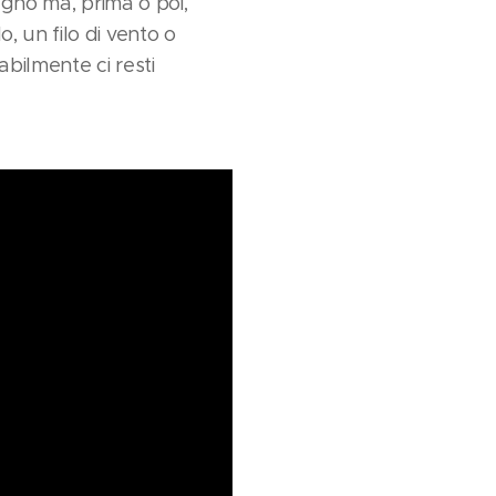
gno ma, prima o poi,
 un filo di vento o
abilmente ci resti