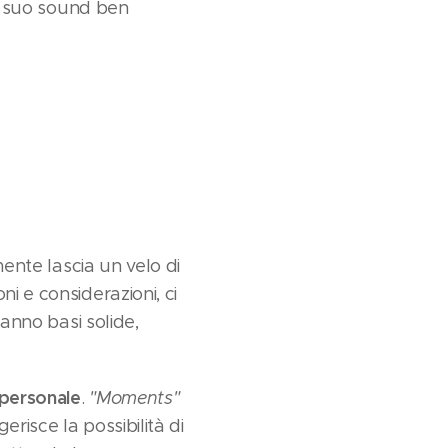
n suo sound ben
lmente lascia un velo di
i e considerazioni, ci
hanno basi solide,
 personale
.
"Moments"
risce la possibilità di