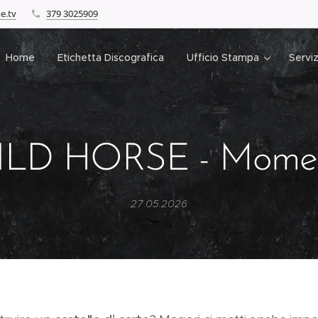
e.tv
379 3025909
Home
Etichetta Discografica
Ufficio Stampa
Serviz
LD HORSE - Mome
27.05.2026