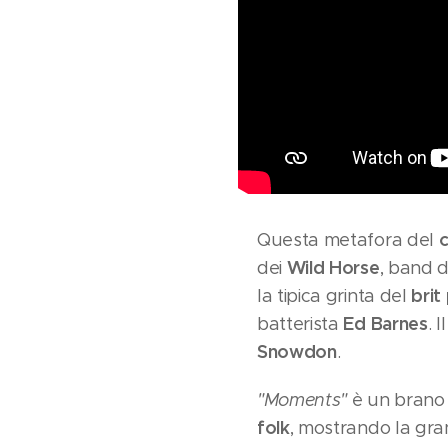
c
Questa metafora del
Wild Horse
dei
, band d
brit
la tipica grinta del
Ed Barnes
batterista
. 
Snowdon
.
"Moments"
è un brano 
folk
, mostrando la gra