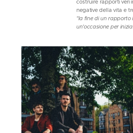
costruire rapporti veri
negative della vita e t
"la fine di un rapport
un'occasione per inizi