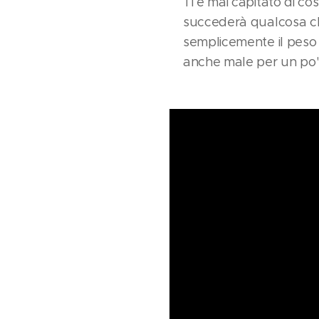
Ti è mai capitato di co
succederà qualcosa che
semplicemente il peso d
anche male per un po', 