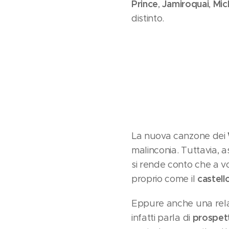
Prince
Jamiroquai
Mic
,
,
distinto.
La nuova canzone dei
malinconia. Tuttavia, a
si rende conto che a vol
castell
proprio come il
Eppure anche una relaz
prospet
infatti parla di