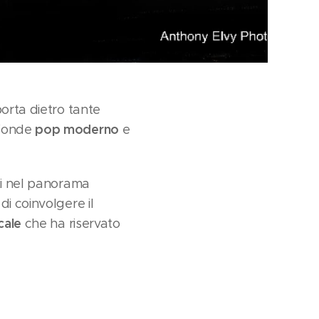
porta dietro tante
pop moderno
 fonde
e
ti nel panorama
di coinvolgere il
cale
che ha riservato