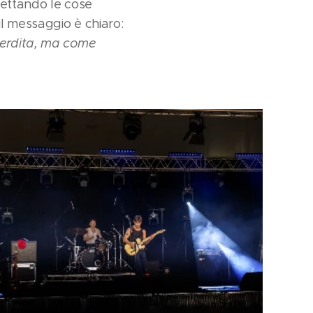
ccettando le cose
il messaggio è chiaro:
perdita, ma come