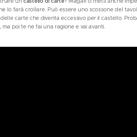
castello di carte
struire un
? Magari ci metti anche impe
 lo farà crollare. Può essere uno scossone del tavolo,
elle carte che diventa eccessivo per il castello. Prob
ma poi te ne fai una ragione e vai avanti.