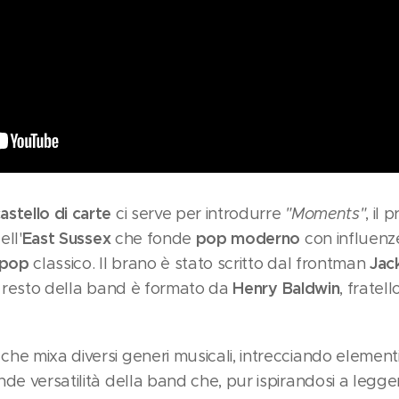
astello di carte
ci serve per introdurre
"Moments"
, il
East Sussex
pop moderno
ell'
che fonde
con influen
 pop
Jac
classico. Il brano è stato scritto dal frontman
Henry Baldwin
Il resto della band è formato da
, fratel
che mixa diversi generi musicali, intrecciando element
nde versatilità della band che, pur ispirandosi a leg