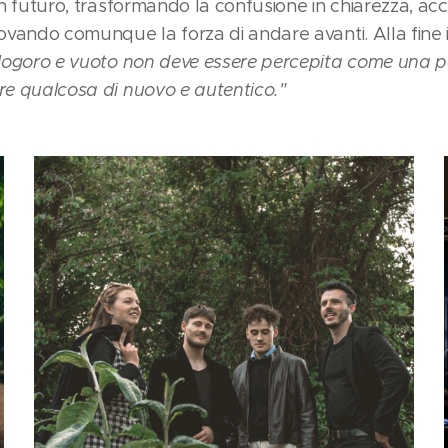
 in futuro, trasformando la confusione in chiarezza, a
rovando comunque la forza di andare avanti. Alla fine 
o logoro e vuoto non deve essere percepita come una 
are qualcosa di nuovo e autentico."