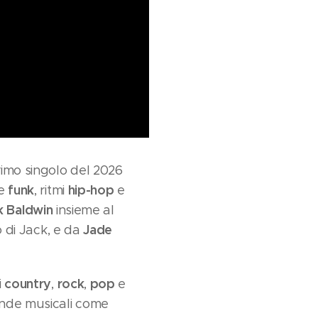
 primo singolo del 2026
funk
hip-hop
ze
, ritmi
e
k Baldwin
insieme al
Jade
lo di Jack, e da
country
rock
pop
i
,
,
e
gende musicali come