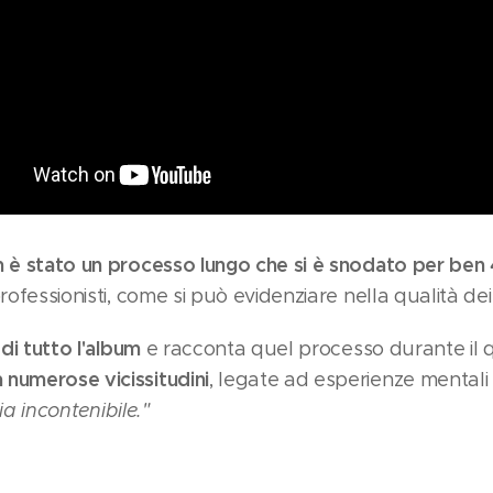
m è stato un processo lungo che si è snodato per ben 
rofessionisti, come si può evidenziare nella qualità dei 
di tutto l'album
e racconta quel processo durante il
numerose vicissitudini
, legate ad esperienze mental
oia incontenibile."