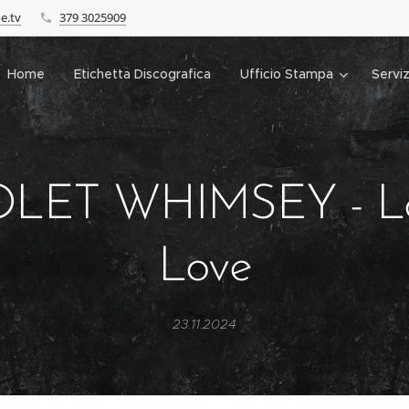
e.tv
379 3025909
Home
Etichetta Discografica
Ufficio Stampa
Serviz
OLET WHIMSEY - Lo
Love
23.11.2024