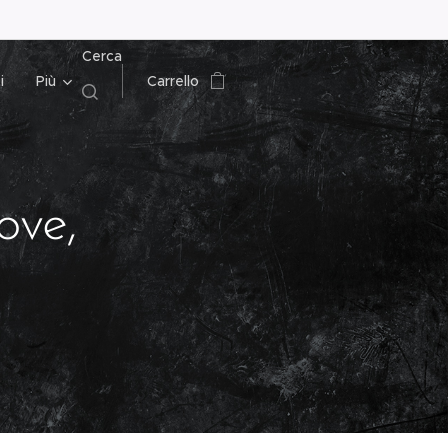
Cerca
i
Più
Carrello
ve,