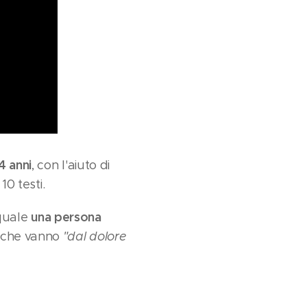
4 anni
, con l'aiuto di
10 testi.
una persona
 quale
i che vanno
"dal dolore