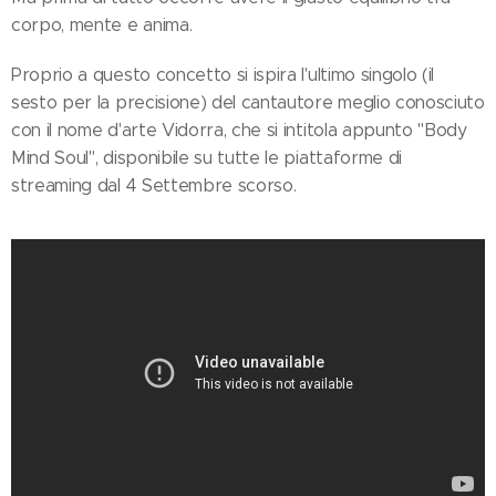
corpo, mente e anima.
Proprio a questo concetto si ispira l'ultimo singolo (il
sesto per la precisione) del cantautore meglio conosciuto
con il nome d'arte Vidorra, che si intitola appunto "Body
Mind Soul", disponibile su tutte le piattaforme di
streaming dal 4 Settembre scorso.