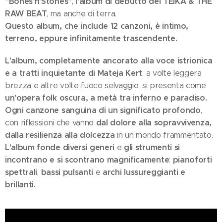
"Bones'n'Stones"
l'album di debutto dei TEIKA & THE
,
RAW BEAT
, ma anche di terra.
Questo album, che include 12 canzoni, è intimo,
terreno, eppure infinitamente trascendente.
L'album, completamente ancorato alla voce istrionica
e a tratti inquietante di Mateja Kert
, a volte leggera
brezza e altre volte fuoco selvaggio, si presenta come
un'opera folk oscura, a metà tra inferno e paradiso.
Ogni canzone sanguina di un significato profondo
,
dal dolore alla sopravvivenza,
con riflessioni che vanno
dalla resilienza alla dolcezza
in un mondo frammentato.
L'album fonde diversi generi
gli strumenti si
e
incontrano e si scontrano magnificamente
pianoforti
:
spettrali
bassi pulsanti
archi lussureggianti e
,
e
brillanti.