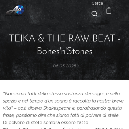
Cerca
TEIKA & THE RAW BEAT -
Bones'n'Stones
06.05.2025
"Noi siamo fatti della stessa sostanza dei sogni, e nello
spazio e nel tempo d'un sogno è raccolta la nostra breve
vita"
–
così diceva Shakespeare e, parafrasando questa
frase, possiamo dire che siamo fatti di polvere di stelle.
Di polvere di stelle sembra essere fatto