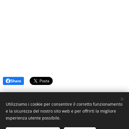
Share
Utilizziamo i cookie per consentire il corretto funzionamento
e la sicurezza del nostro sito web e per offrirti la migliore
esperienza utente possibile.
© 2019 www.artistionline.tv
Email: info@artistionline.tv Tel.3925001708 P.IVA 02838250351