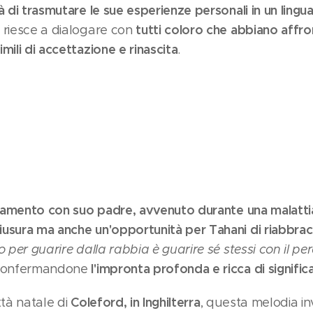
à di trasmutare le sue esperienze personali in un lingu
tutti coloro che abbiano affro
i riesce a dialogare con
mili di accettazione e rinascita
.
namento con suo padre, avvenuto durante una malatti
usura ma anche un'opportunità per Tahani di riabbracc
 per guarire dalla rabbia è guarire sé stessi con il pe
l'impronta profonda e ricca di signific
, confermandone
Coleford, in Inghilterra
ttà natale di
, questa melodia in