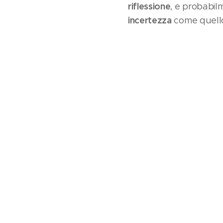
riflessione
, e probabi
incertezza
come quello 