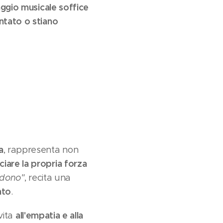
aggio musicale soffice
ntato o stiano
a
, rappresenta non
iare la propria forza
rdono"
, recita una
ato
.
all'empatia e alla
vita