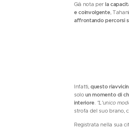
la capacit
Già nota per
e coinvolgente
, Tahan
affrontando percorsi si
questo riavvici
Infatti,
un momento di chi
solo
interiore
.
"L'unico modo
strofa del suo brano
Registrata nella sua ci