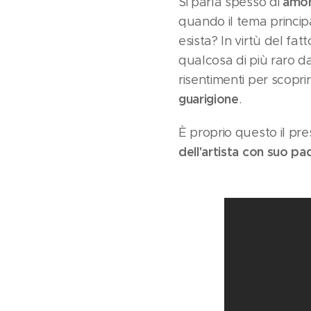
amor
Si parla spesso di
quando il tema princip
esista? In virtù del fat
qualcosa di più raro da
risentimenti per scopr
guarigione
.
È proprio questo il pr
dell'artista con suo pa