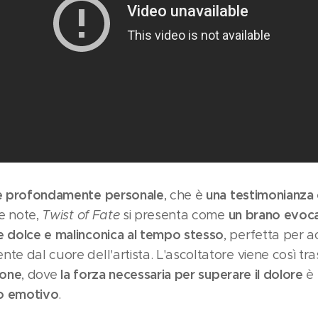
e profondamente personale
una testimonianza
, che è
un brano evoca
me note,
Twist of Fate
si presenta come
e dolce e malinconica al tempo stesso
, perfetta per
te dal cuore dell'artista. L'ascoltatore viene così tr
ione
la forza necessaria per superare il dolore
, dove
è 
to emotivo
.