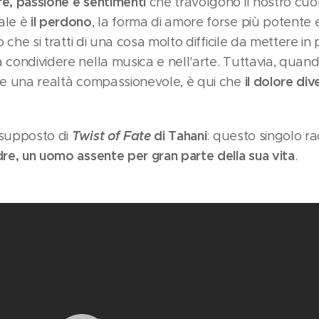
e, passione e sentimenti
che travolgono il nostro cu
il perdono
ale è
, la forma di amore forse più potente
to che si tratti di una cosa molto difficile da mettere in
 condividere nella musica e nell'arte. Tuttavia, quand
il dolore di
ire una realtà compassionevole, è qui che
Twist of Fate
di Tahani
esupposto di
: questo singolo r
dre, un uomo assente per gran parte della sua vita
.