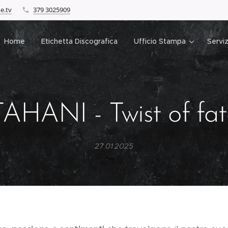
e.tv
379 3025909
Home
Etichetta Discografica
Ufficio Stampa
Serviz
TAHANI - Twist of fat
27.01.2025