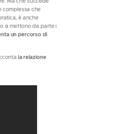
ore. Ma che succede
 e complessa che
 pratica, è anche
o si mettono da parte i
venta un percorso di
la relazione
acconta