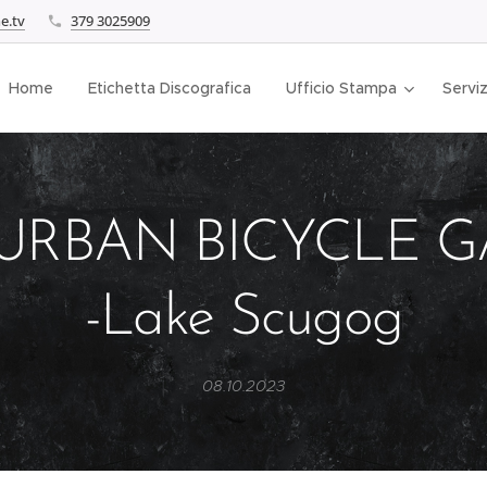
e.tv
379 3025909
Home
Etichetta Discografica
Ufficio Stampa
Serviz
URBAN BICYCLE 
-Lake Scugog
08.10.2023