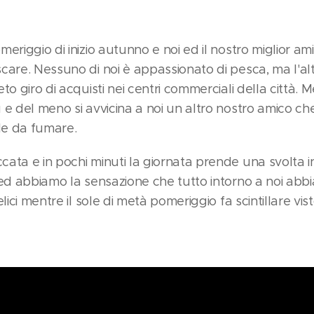
eriggio di inizio autunno e noi ed il nostro miglior am
care. Nessuno di noi è appassionato di pesca, ma l'al
to giro di acquisti nei centri commerciali della città. 
e del meno si avvicina a noi un altro nostro amico ch
le da fumare.
ta e in pochi minuti la giornata prende una svolta ins
ed abbiamo la sensazione che tutto intorno a noi abbi
elici mentre il sole di metà pomeriggio fa scintillare v