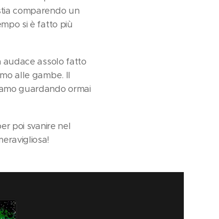
 stia comparendo un
mpo si è fatto più
un audace assolo fatto
amo alle gambe. Il
stiamo guardando ormai
er poi svanire nel
eravigliosa!