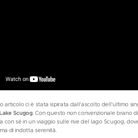
 articolo ci è stata ispirata dall'ascolto dell'ultimo si
Lake Scugog
. Con questo non convenzionale brano di i
 con sé in un viaggio sulle rive del lago Scugog, dov
ma di indotta serenità.