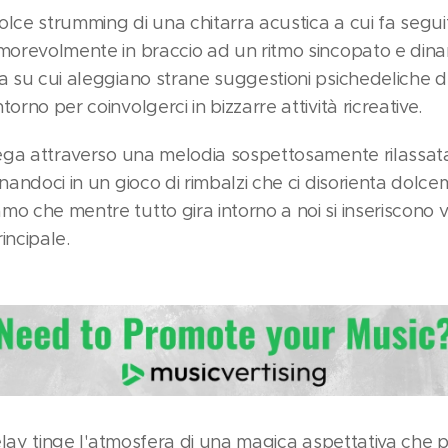
dolce strumming di una chitarra acustica a cui fa seguito
morevolmente in braccio ad un ritmo sincopato e dinami
a su cui aleggiano strane suggestioni psichedeliche de
orno per coinvolgerci in bizzarre attività ricreative.
piega attraverso una melodia sospettosamente rilassat
inandoci in un gioco di rimbalzi che ci disorienta dolce
mo che mentre tutto gira intorno a noi si inseriscono 
incipale.
e delay tinge l'atmosfera di una magica aspettativa ch