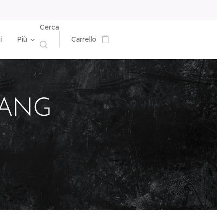
Cerca
i
Più
Carrello
GANG