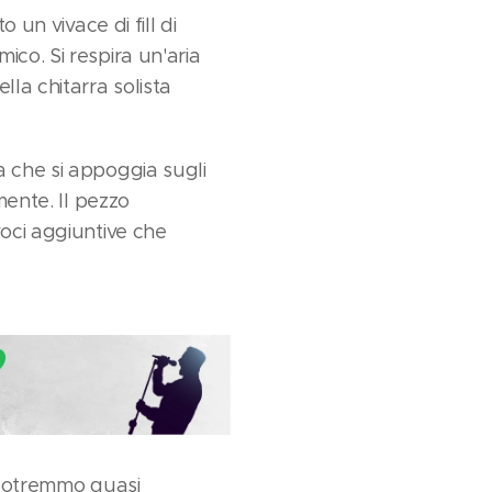
 un vivace di fill di
co. Si respira un'aria
lla chitarra solista
a che si appoggia sugli
mente. Il pezzo
voci aggiuntive che
e potremmo quasi