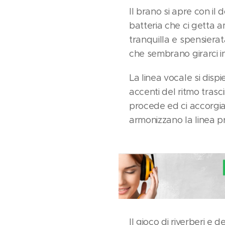
Il brano si apre con il 
batteria che ci getta a
tranquilla e spensierat
che sembrano girarci int
La linea vocale si dis
accenti del ritmo trasc
procede ed ci accorgia
armonizzano la linea pr
Il gioco di riverberi 