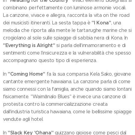
"Heading for the Country"
In
vivaci elementi bluegrass si
combinano perfettamente con luminose armonie vocali.
La canzone, vivace e allegra, racconta la vita on the road
"I Kona"
dei musicisti itineranti. La sesta tappa è
, una
melodia che riporta alla mente le tartarughe marine che si
crogiolano al sole sulle spiagge di sabbia nera di Kona. In
"Everything is Alright"
si parla dell'innamoramento e di
sentimenti come l'insicurezza e la vulnerabilità che spesso
accompagnano questo tipo di esperienza.
"Coming Home"
In
fa la sua comparsa Kela Sako, giovane
cantante emergente hawaiana. La canzone parla di come
siamo connessi con la famiglia, anche quando siamo lontani
fisicamente. "Waimānalo Blues" è invece una canzone di
protesta contro la commercializzazione creata
dall'industria turistica hawaiana, come le bellissime spiagge
vendute agli hotel.
"Slack Key 'Ohana"
In
guizzano gioiose come pesci dal