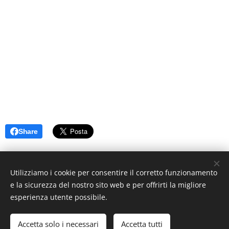
Share
Utilizziamo i cookie per consentire il corretto funzionamento
e la sicurezza del nostro sito web e per offrirti la migliore
esperienza utente possibile.
© 2019 www.artistionline.tv
Email: info@artistionline.tv Tel.3925001708 P.IVA 02838250351
Accetta solo i necessari
Accetta tutti