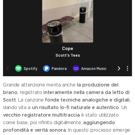
la produzione del
Grande attenzione merita anche
brano
interamente nella camera da letto di
, registrato
Scott
fonde tecniche analogiche e digitali
. La canzone
,
un risultato lo-fi naturale e autentico
dando vita a
. Un
vecchio registratore multitraccia
è stato utilizzato
aggiungendo
come base, poi rifinito digitalmente,
profondità e verità sonora
. In questo processo emerge