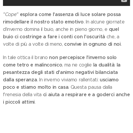
esplora come l'assenza di luce solare possa
"Cope"
rimodellare il nostro stato emotivo
. In alcune giornate
quel
d'inverno domina il buio, anche in pieno giorno, e
buio ci costringe a fare i conti con l'oscurità
che, a
convive in ognuno di noi
volte di più a volte di meno,
.
non percepisce l'inverno solo
In tale ottica il brano
come tetro e malinconico
la dualità
la
, ma ne coglie
:
pesantezza degli stati d'animo negativi bilanciata
dalla speranza
usciamo
. In inverno viviamo rallentati:
poco e stiamo molto in casa
. Questa pausa dalla
ci aiuta a respirare e a goderci anche
frenesia della vita
i piccoli attimi
.