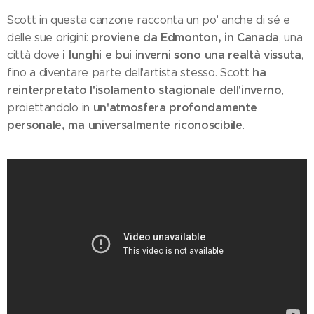
Scott in questa canzone racconta un po' anche di sé e
proviene da Edmonton, in Canada
delle sue origini:
, una
i lunghi e bui inverni sono una realtà vissuta
città dove
,
ha
fino a diventare parte dell'artista stesso. Scott
reinterpretato l'isolamento stagionale dell'inverno
,
un'atmosfera profondamente
proiettandolo in
personale, ma universalmente riconoscibile
.