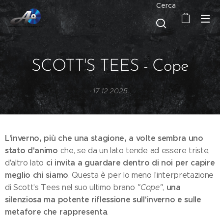
Cerca
SCOTT'S TEES - Cope
17.12.2025
L'inverno, più che una stagione, a volte sembra uno
stato d'animo
che, se da un lato tende ad essere triste,
ci invita a guardare dentro di noi per capire
d'altro lato
meglio chi siamo
. Questa è per lo meno l'interpretazione
una
di Scott's Tees nel suo ultimo brano
"Cope"
,
silenziosa ma potente riflessione sull'inverno e sulle
metafore che rappresenta
.