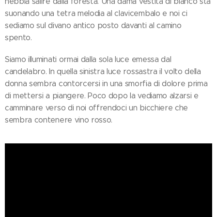
nebbia salire dalla foresta. Una dama vestita di bianco sta
suonando una tetra melodia al clavicembalo e noi ci
sediamo sul divano antico posto davanti al camino
spento.
Siamo illuminati ormai dalla sola luce emessa dal
candelabro. In quella sinistra luce rossastra il volto della
donna sembra contorcersi in una smorfia di dolore prima
di mettersi a piangere. Poco dopo la vediamo alzarsi e
camminare verso di noi offrendoci un bicchiere che
sembra contenere vino rosso.