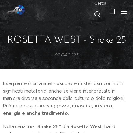
Cerca
ROSETTA WEST - Snake 25
02.04.2025
serpente
oscuro e misterioso
Il
è un animale
con molti
significati metaforici, anche se viene interpretato in
maniera diversa a seconda delle culture e delle religioni.
saggezza, rinascita, mistero,
Può rappresentare
energia e anche tradimento
.
"Snake 25"
Rosetta West
Nella canzone
dei
, band