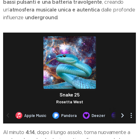
bassi pulsanti e una batteria travolgente
, creando
atmosfera musicale unica e autentica
un'
dalle profonde
underground
influenze
.
4:14
Al minuto
, dopo il lungo assolo, torna nuovamente a