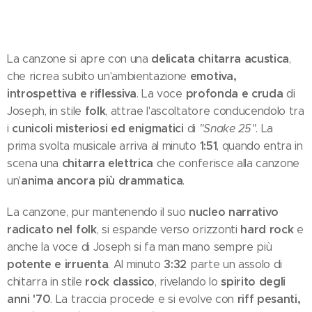
delicata chitarra acustica
La canzone si apre con una
,
emotiva,
che ricrea subito un'ambientazione
introspettiva e riflessiva
profonda e cruda
. La voce
di
folk
Joseph, in stile
, attrae l'ascoltatore conducendolo tra
cunicoli misteriosi ed enigmatici
i
di
"Snake 25"
. La
1:51
prima svolta musicale arriva al minuto
, quando entra in
chitarra elettrica
scena una
che conferisce alla canzone
anima ancora più drammatica
un'
.
nucleo narrativo
La canzone, pur mantenendo il suo
radicato nel folk
hard rock
, si espande verso orizzonti
e
anche la voce di Joseph si fa man mano sempre più
potente e irruenta
3:32
. Al minuto
parte un assolo di
rock classico
spirito degli
chitarra in stile
, rivelando lo
anni '70
riff pesanti,
. La traccia procede e si evolve con