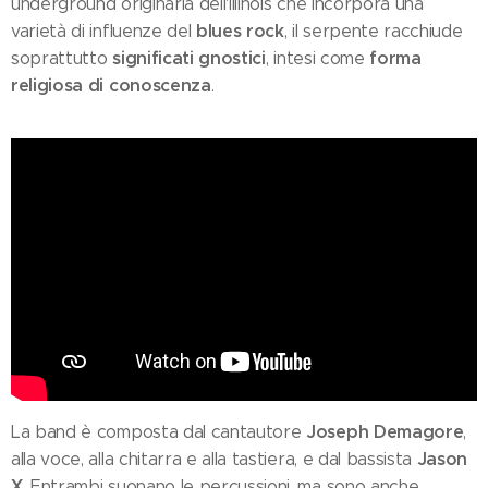
underground originaria dell'Illinois che incorpora una
blues rock
varietà di influenze del
, il serpente racchiude
significati gnostici
forma
soprattutto
, intesi come
religiosa di conoscenza
.
Joseph Demagore
La band è composta dal cantautore
,
Jason
alla voce, alla chitarra e alla tastiera, e dal bassista
X
. Entrambi suonano le percussioni, ma sono anche