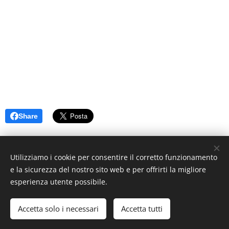
Share
Utilizziamo i cookie per consentire il corretto funzionamento
e la sicurezza del nostro sito web e per offrirti la migliore
esperienza utente possibile.
© 2019 www.artistionline.tv
Email: info@artistionline.tv Tel.3925001708 P.IVA 02838250351
Accetta solo i necessari
Accetta tutti
Cookies