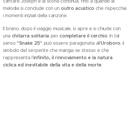
cantare Joseph e la storia continua, fino a quando la
outro acustico
melodia si conclude con un
che rispecchia
i momenti iniziali della canzone.
Il brano, dopo il viaggio musicale, si apre e si chiude con
chitarra solitaria
completare il cerchio
una
per
. In tal
"Snake 25"
Uroboro
senso
può essere paragonata all'
, il
simbolo del serpente che mangia se stesso e che
infinito, il rinnovamento e la natura
rappresenta l'
ciclica ed inevitabile della vita e della morte
.