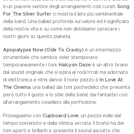
Song
è un piacere sentire degli arrangiamenti così curati.
For The Silver Surfer
ci mostra il lato più sentimentale
della band. Una ballad profonda sul valore ed il significato
della nostra vita e su come non dobbiamo sprecare i
nostri giorni su questo pianeta.
Apopalypse Now (Ode To Cracky)
è un intermezzo
strumentale che sembra voler stemperare
Halcyon Daze
temporaneamente i toni.
è un altro brano
dal sound originale che si ispira al rock'n'roll, ma adornato
In Love At
di elettronica e ritmi dance. Il nono pezzo è
The Cinema
, una ballad dai toni psichedelici che presenta
però tutto il gusto e lo stile della band, dai fantastici cori,
all'arrangiamento cesellato alla perfezione.
Cupboard Love
Proseguiamo con
, un pezzo indie dal
tempo sostenuto e dalla ritmica serrata. Il brano ha dei
toni aperti e brillanti e presenta il sound asciutto che