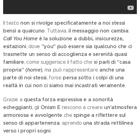
non si rivolge specificatamente a noi stessi
Il testo
bensì a qualcuno
il messaggio non cambia
. Tuttavia,
:
Call You Home
è la soluzione a dubbi, insicurezze,
esitazioni
"you" può essere sia qualcuno che ci
, dove
trasmette un senso di accoglienza e serenità quasi
familiare
si parli di "casa
, come suggerisce il fatto che
propria" (
home
)
anche una
, ma può rappresentare
parte di noi stessi
persa sotto i colpi di una
, forse
realtà in cui non ci siamo mai incastrati veramente
.
questa forza espressiva e a sonorità
Grazie a
echeggianti
Onism E
un'atmosfera
, gli
riescono a creare
armoniosa e avvolgente
spinge a riflettere sul
che
senso di appartenenza
una strada rettilinea
, aprendo
verso i propri sogni
.