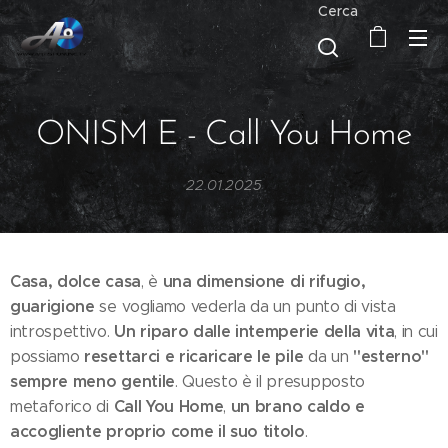
Cerca
ONISM E - Call You Home
22.01.2025
Casa, dolce casa
una dimensione di rifugio,
, è
guarigione
se vogliamo vederla da un punto di vista
Un riparo dalle intemperie della vita
introspettivo.
, in cui
resettarci e ricaricare le pile
"esterno"
possiamo
da un
sempre meno gentile
. Questo è il presupposto
Call You Home
un brano caldo e
metaforico di
,
accogliente proprio come il suo titolo
.