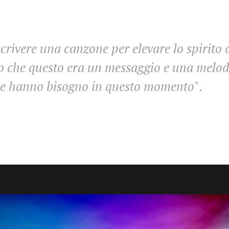
crivere una canzone per elevare lo spirito 
o che questo era un messaggio e una melodi
ne hanno bisogno in questo momento
".