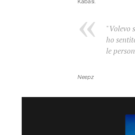
Kabasi.
"
Volevo s
ho sentit
le perso
Neepz