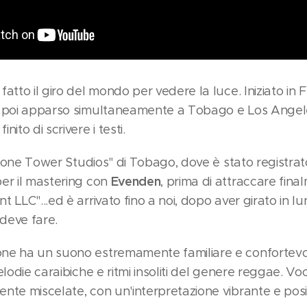
atto il giro del mondo per vedere la luce. Iniziato in 
 poi apparso simultaneamente a Tobago e Los Angeles,
ito di scrivere i testi.
"Stone Tower Studios" di Tobago, dove è stato registrat
Evenden
er il mastering con
, prima di attraccare fin
 LLC"...ed è arrivato fino a noi, dopo aver girato in lu
deve fare.
ne ha un suono estremamente familiare e confortevol
elodie caraibiche e ritmi insoliti del genere reggae. Vo
nte miscelate, con un'interpretazione vibrante e posit