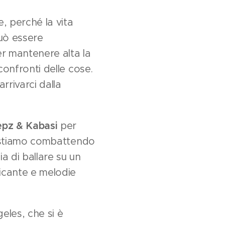
, perché la vita
uò essere
r mantenere alta la
confronti delle cose.
rrivarci dalla
pz & Kabasi
per
re stiamo combattendo
a di ballare su un
ficante e melodie
eles, che si è