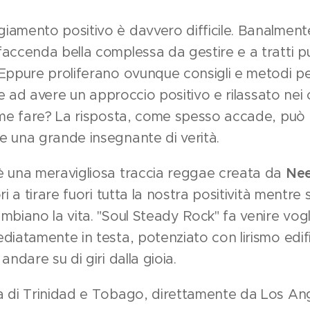
amento positivo è davvero difficile. Banalmente
accenda bella complessa da gestire e a tratti p
Eppure proliferano ovunque consigli e metodi pe
ire ad avere un approccio positivo e rilassato nei 
ome fare? La risposta, come spesso accade, può a
e una grande insegnante di verità.
 è una meravigliosa traccia reggae creata da
Nee
ori a tirare fuori tutta la nostra positività ment
biano la vita. "Soul Steady Rock" fa venire vogli
diatamente in testa, potenziato con lirismo edi
andare su di giri dalla gioia.
a di Trinidad e Tobago, direttamente da Los Ang