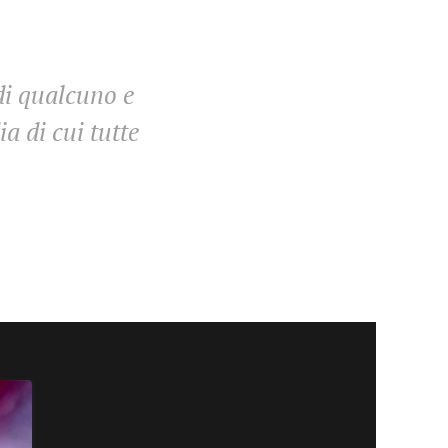
di qualcuno e
a di cui tutte