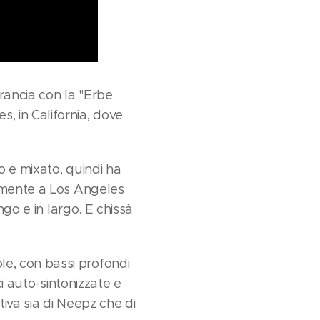
Francia con la "Erbe
 in California, dove
o e mixato, quindi ha
almente a Los Angeles
ngo e in largo. E chissà
e, con bassi profondi
ci auto-sintonizzate e
iva sia di Neepz che di