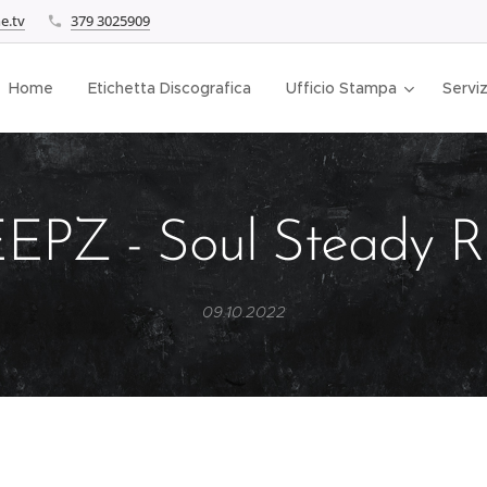
e.tv
379 3025909
Home
Etichetta Discografica
Ufficio Stampa
Serviz
EPZ - Soul Steady R
09.10.2022