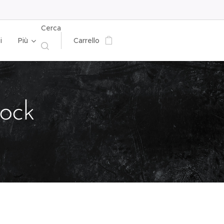
Cerca
i
Più
Carrello
ock