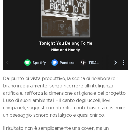
Dal punto di vista produttivo, la scelta di rielaborare il
brano integralmente, senza ricorrere all'intelligenza
artificiale, rafforza la dimensione artigianale del progetto.
L'uso di suoni ambientali – il canto degli uccelli, lievi
campanelli, suggestioni naturali – contribuisce a costruire
un paesaggio sonoro nostalgico e quasi onirico.
Il risultato non è semplicemente una cover, ma un