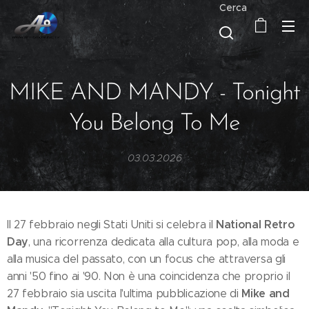
Cerca
MIKE AND MANDY - Tonight
You Belong To Me
03.03.2026
National Retro
Il 27 febbraio negli Stati Uniti si celebra il
Day
, una ricorrenza dedicata alla cultura pop, alla moda e
alla musica del passato, con un focus che attraversa gli
anni '50 fino ai '90. Non è una coincidenza che proprio il
Mike and
27 febbraio sia uscita l'ultima pubblicazione di