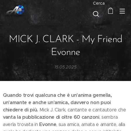
Cerca
MICK J. CLARK - My Friend
Evonne
15.05.2025
Quando trovi qualcuna che è un'anima gemella,
un'amante e anche un'amica, davvero non puoi
chiedere di più.
Mick J. Clark, cantante e cantautore che
vanta la pubblicazione di oltre 60 canzoni
, sembra
Evonne
averla trovata in
, sua amica, amata e amante, alla