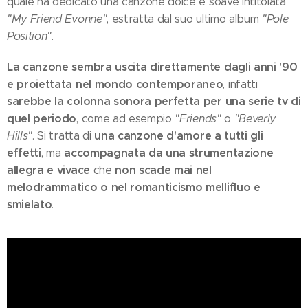
quale ha dedicato una canzone dolce e soave intitolata
"My Friend Evonne"
, estratta dal suo ultimo album
"Pole
Position"
.
La canzone sembra uscita direttamente dagli anni '90
e proiettata nel mondo contemporaneo
, infatti
sarebbe la colonna sonora perfetta per una serie tv di
quel periodo
, come ad esempio
"Friends"
o
"Beverly
una canzone d'amore a tutti gli
Hills"
. Si tratta di
effetti
accompagnata da una strumentazione
, ma
allegra e vivace
non scade mai nel
che
melodrammatico o nel romanticismo mellifluo e
smielato
.