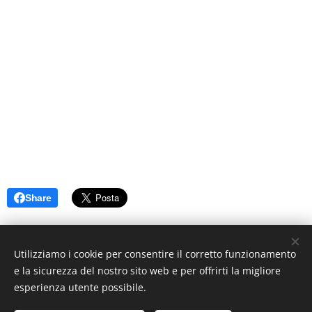
Share
Utilizziamo i cookie per consentire il corretto funzionamento
e la sicurezza del nostro sito web e per offrirti la migliore
esperienza utente possibile.
© 2019 www.artistionline.tv
Email: info@artistionline.tv Tel.3925001708 P.IVA 02838250351