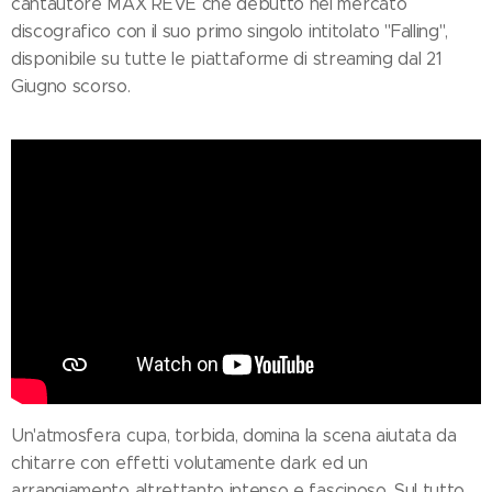
cantautore MAX RÊVE che debutto nel mercato
discografico con il suo primo singolo intitolato "Falling",
disponibile su tutte le piattaforme di streaming dal 21
Giugno scorso.
Un'atmosfera cupa, torbida, domina la scena aiutata da
chitarre con effetti volutamente dark ed un
arrangiamento altrettanto intenso e fascinoso. Sul tutto