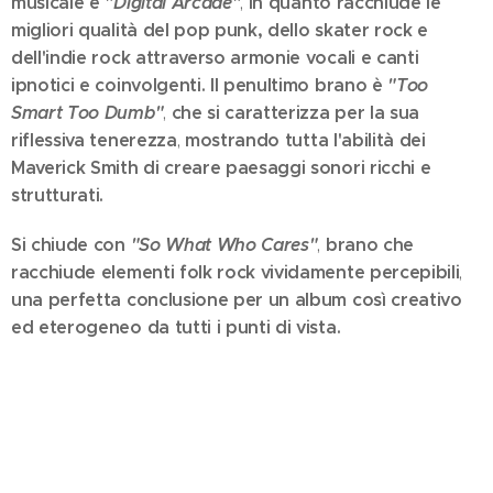
musicale è
"Digital Arcade"
in quanto racchiude le
,
migliori qualità del pop punk, dello skater rock e
dell'indie rock attraverso armonie vocali e canti
ipnotici e coinvolgenti.
Il penultimo brano è
"Too
Smart Too Dumb"
che si caratterizza per la sua
,
riflessiva tenerezza
mostrando tutta l'abilità dei
,
Maverick Smith di creare paesaggi sonori ricchi e
strutturati.
Si chiude con
"So What Who Cares"
brano che
,
racchiude elementi folk rock vividamente percepibili
,
una perfetta conclusione per un album così creativo
ed eterogeneo da tutti i punti di vista.