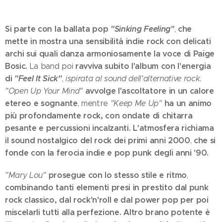
Si parte con la ballata pop
"Sinking Feeling"
che
,
mette in mostra una sensibilità indie rock con delicati
archi sui quali danza armoniosamente la voce di Paige
Bosic.
ravviva subito l'album con l'energia
La band poi
di
"Feel It Sick"
,
ispirata al sound dell'alternative rock.
avvolge l'ascoltatore in un calore
"Open Up Your Mind"
etereo e sognante
ha un animo
, mentre
"Keep Me Up"
più profondamente rock, con ondate di chitarra
pesante e percussioni incalzanti.
L'atmosfera richiama
il sound nostalgico del rock dei primi anni 2000
che si
,
fonde con la ferocia indie e pop punk degli anni '90.
prosegue con lo stesso stile e ritmo
"Mary Lou"
,
combinando tanti elementi presi in prestito dal punk
rock classico, dal rock'n'roll e dal power pop per poi
miscelarli tutti alla perfezione.
Altro brano potente è