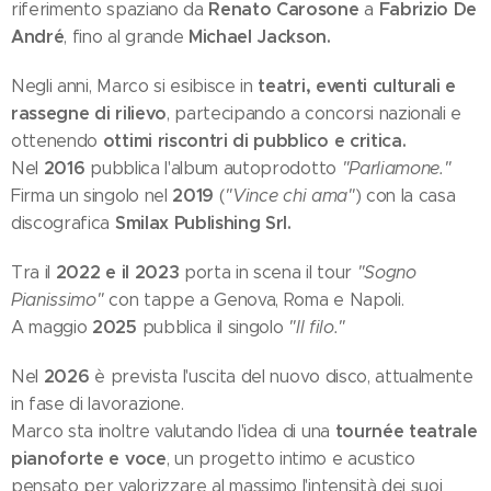
Renato Carosone
Fabrizio De
riferimento spaziano da
a
André
Michael Jackson.
, fino al grande
teatri, eventi culturali e
Negli anni, Marco si esibisce in
rassegne di rilievo
, partecipando a concorsi nazionali e
ottimi riscontri di pubblico e critica.
ottenendo
2016
Nel
pubblica l'album autoprodotto
"Parliamone."
2019
Firma un singolo nel
(
"Vince chi ama"
) con la casa
Smilax Publishing Srl.
discografica
2022 e il 2023
Tra il
porta in scena il tour
"Sogno
Pianissimo"
con tappe a Genova, Roma e Napoli.
2025
A maggio
pubblica il singolo
"Il filo."
2026
Nel
è prevista l'uscita del nuovo disco, attualmente
in fase di lavorazione.
tournée teatrale
Marco sta inoltre valutando l'idea di una
pianoforte e voce
, un progetto intimo e acustico
pensato per valorizzare al massimo l'intensità dei suoi