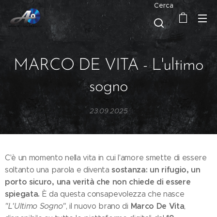
Cerca
MARCO DE VITA - L'ultimo
sogno
23.09.2025
C'è un momento nella vita in cui l'amore smette di essere
sostanza: un rifugio, un
soltanto una parola e diventa
porto sicuro, una verità che non chiede di essere
spiegata.
È da questa consapevolezza che nasce
Marco De Vita
"L'Ultimo Sogno"
, il nuovo brano di
,