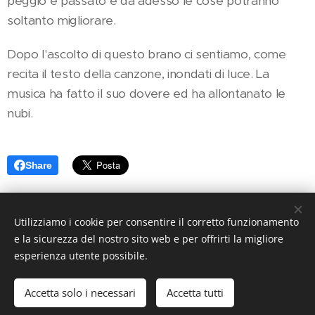
peggio è passato e da adesso le cose potranno
soltanto migliorare.
Dopo l'ascolto di questo brano ci sentiamo, come
recita il testo della canzone, inondati di luce. La
musica ha fatto il suo dovere ed ha allontanato le
nubi.
Share
Utilizziamo i cookie per consentire il corretto funzionamento
e la sicurezza del nostro sito web e per offrirti la migliore
esperienza utente possibile.
© 2019 www.artistionline.tv
Email: info@artistionline.tv Tel.3925001708 P.IVA 02838250351
Accetta solo i necessari
Accetta tutti
Cookies