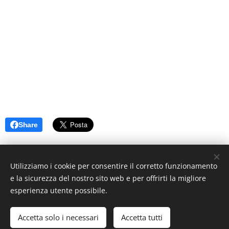
Share
Utilizziamo i cookie per consentire il corretto funzionamento
e la sicurezza del nostro sito web e per offrirti la migliore
esperienza utente possibile.
© 2019 www.artistionline.tv
Email: info@artistionline.tv Tel.3925001708 P.IVA 02838250351
Accetta solo i necessari
Accetta tutti
Cookies