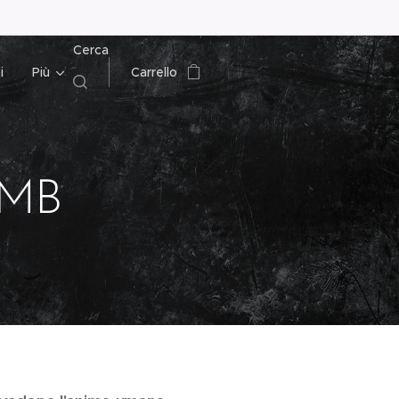
Cerca
i
Più
Carrello
GMB