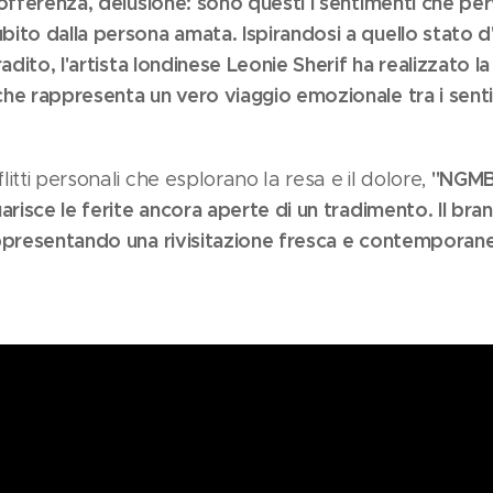
sofferenza, delusione: sono questi i sentimenti che p
bito dalla persona amata.
Ispirandosi a quello stato 
radito, l'artista londinese Leonie Sherif ha realizzato
he rappresenta un vero viaggio emozionale tra i sent
"NGMB"
itti personali che esplorano la resa e il dolore,
arisce le ferite ancora aperte di un tradimento.
Il bra
ppresentando una rivisitazione fresca e contemporan