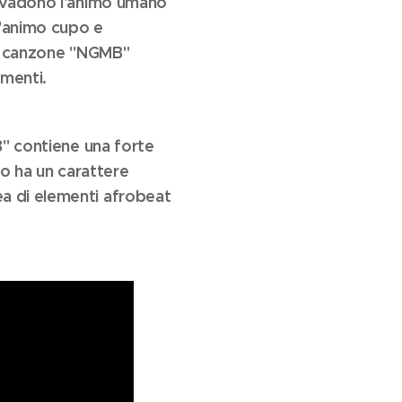
ervadono l'animo umano
d'animo cupo e
 la canzone "NGMB"
imenti.
 contiene una forte
no ha un carattere
ea di elementi afrobeat