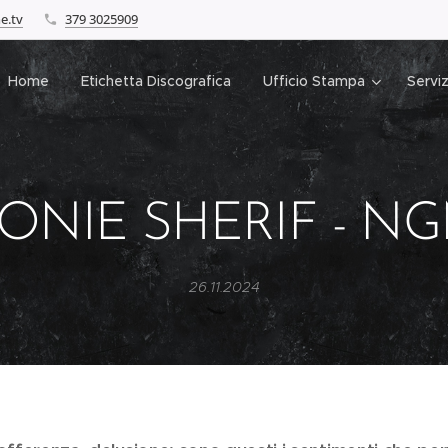
e.tv
379 3025909
Home
Etichetta Discografica
Ufficio Stampa
Serviz
ONIE SHERIF - N
26.11.2024