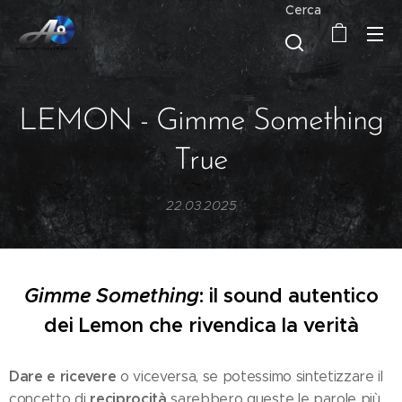
Cerca
LEMON - Gimme Something
True
22.03.2025
Gimme Something
: il sound autentico
dei Lemon che rivendica la verità
Dare e ricevere
o viceversa, se potessimo sintetizzare il
reciprocità
concetto di
sarebbero queste le parole più