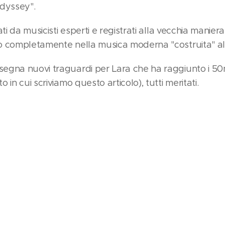
Odyssey".
ti da musicisti esperti e registrati alla vecchia manier
o completamente nella musica moderna "costruita" a
gna nuovi traguardi per Lara che ha raggiunto i 50mi
in cui scriviamo questo articolo), tutti meritati.