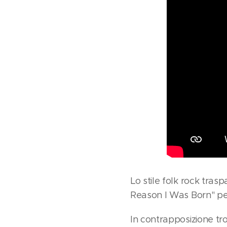
Lo stile folk rock tra
Reason I Was Born" per
In contrapposizione t