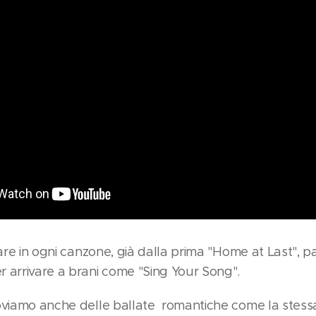
spare in ogni canzone, già dalla prima "Home at Last",
 arrivare a brani come "Sing Your Song".
roviamo anche delle ballate romantiche come la stess