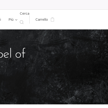
Cerca
i
Più
Carrello
el of