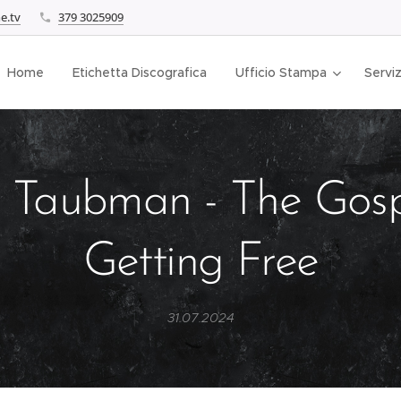
e.tv
379 3025909
Home
Etichetta Discografica
Ufficio Stampa
Serviz
 Taubman - The Gosp
Getting Free
31.07.2024