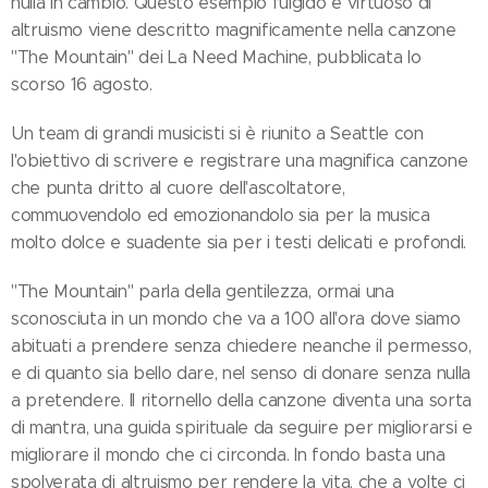
nulla in cambio. Questo esempio fulgido e virtuoso di
altruismo viene descritto magnificamente nella canzone
"The Mountain" dei La Need Machine, pubblicata lo
scorso 16 agosto.
Un team di grandi musicisti si è riunito a Seattle con
l'obiettivo di scrivere e registrare una magnifica canzone
che punta dritto al cuore dell'ascoltatore,
commuovendolo ed emozionandolo sia per la musica
molto dolce e suadente sia per i testi delicati e profondi.
"The Mountain" parla della gentilezza, ormai una
sconosciuta in un mondo che va a 100 all'ora dove siamo
abituati a prendere senza chiedere neanche il permesso,
e di quanto sia bello dare, nel senso di donare senza nulla
a pretendere. Il ritornello della canzone diventa una sorta
di mantra, una guida spirituale da seguire per migliorarsi e
migliorare il mondo che ci circonda. In fondo basta una
spolverata di altruismo per rendere la vita, che a volte ci