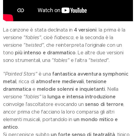
4 versioni
La canzone è stata declinata in
: la prima è la
versione
"fables"
, cioè
fiabesca
, e la seconda è la
versione
"twisted"
, che reinterpreta l'originale con un
più intenso e drammatico
tono
. Le altre due versioni
sono strumentali, una
"fables"
e l'altra
"twisted"
.
fantastica avventura symphonic
"Painted Stars"
è una
metal
atmosfere medievali
tensione
, ricca di
,
drammatica
melodie solenni e inquietanti
e
. Nella
lunga e intensa introduzione
versione
"fables"
la
senso di terrore
coinvolge l'ascoltatore evocando un
,
ancor prima che facciano la loro comparsa gli altri
un mondo mitico e
elementi musicali, portandolo in
antico
.
un forte senso di teatralità
Si percepisce subito
, tipico