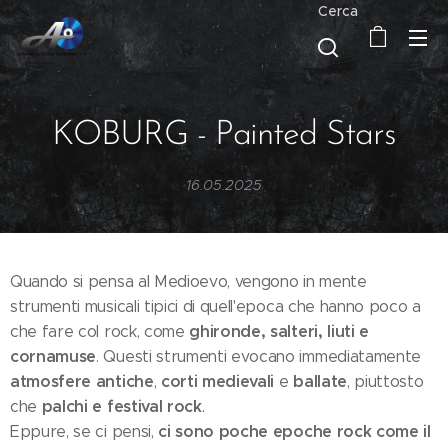
Cerca
KOBURG - Painted Stars
16.05.2025
Quando si pensa al Medioevo, vengono in mente
strumenti musicali tipici di quell'epoca che hanno poco a
ghironde, salteri, liuti e
che fare col rock, come
cornamuse
. Questi strumenti evocano immediatamente
atmosfere antiche
corti medievali
ballate
,
e
, piuttosto
palchi e festival rock
che
.
ci sono poche epoche rock come il
Eppure, se ci pensi,