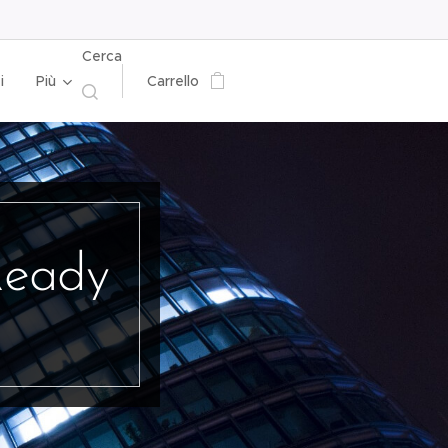
Cerca
i
Più
Carrello
Ready