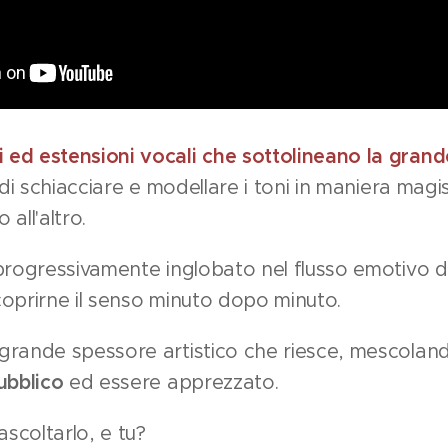
i ed estensioni vocali che sottolineano la grand
di schiacciare e modellare i toni in maniera magi
all'altro.
progressivamente inglobato nel flusso emotivo 
oprirne il senso minuto dopo minuto.
rande spessore artistico che riesce, mescolando 
pubblico
ed essere apprezzato.
ascoltarlo, e tu?