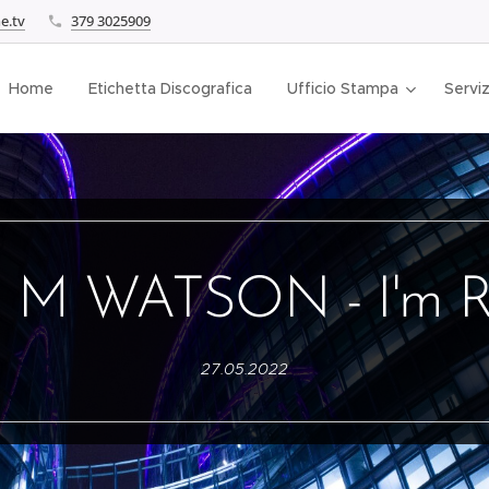
e.tv
379 3025909
Home
Etichetta Discografica
Ufficio Stampa
Serviz
 M WATSON - I'm 
27.05.2022