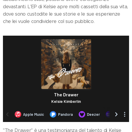
devastanti. L'EP di Kelsie apre molti cassetti della sua vita,
dove sono custodite le sue storie e le sue esperienze
che lei vuole condividere col suo pubblico.
"The Drawer" è una testimonianza del talento di Kelsie