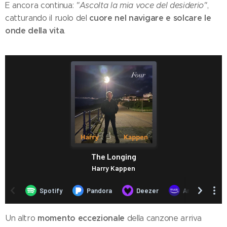
E ancora continua:
"Ascolta la mia voce del desiderio"
,
cuore nel navigare e solcare le
catturando il ruolo del
onde della vita
.
momento eccezionale
Un altro
della canzone arriva