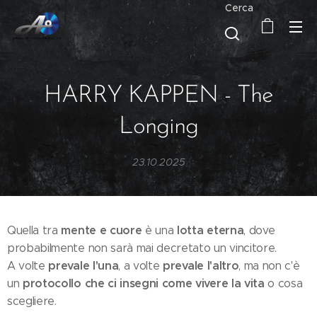
Cerca
HARRY KAPPEN - The
Longing
23.10.2025
mente e cuore
lotta eterna
Quella tra
è una
, dove
probabilmente non sarà mai decretato un vincitore.
prevale l'una
prevale l'altro
A volte
, a volte
, ma non c'è
protocollo che ci insegni come vivere la vita
un
o cosa
scegliere.