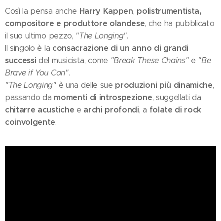
Harry Kappen
polistrumentista,
Così la pensa anche
,
compositore e produttore olandese
, che ha pubblicato
il suo ultimo pezzo,
"The Longing"
.
consacrazione di un anno di grandi
Il singolo è la
successi
del musicista, come
"Break These Chains"
e
"Be
Brave if You Can"
.
produzioni più dinamiche
"The Longing"
è una delle sue
,
momenti di introspezione
passando da
, suggellati da
chitarre acustiche
archi profondi
folate di rock
e
, a
coinvolgente
.