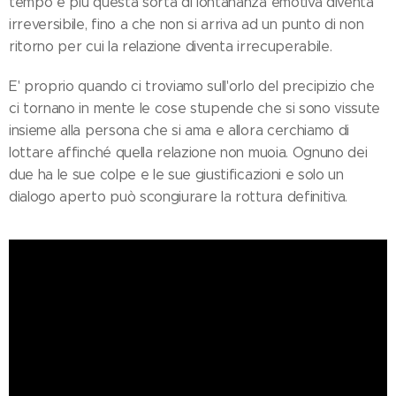
tempo e più questa sorta di lontananza emotiva diventa
irreversibile, fino a che non si arriva ad un punto di non
ritorno per cui la relazione diventa irrecuperabile.
E' proprio quando ci troviamo sull'orlo del precipizio che
ci tornano in mente le cose stupende che si sono vissute
insieme alla persona che si ama e allora cerchiamo di
lottare affinché quella relazione non muoia. Ognuno dei
due ha le sue colpe e le sue giustificazioni e solo un
dialogo aperto può scongiurare la rottura definitiva.