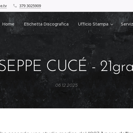
e.tv
379 3025909
Home
Etichetta Discografica
Ufficio Stampa
Serviz
SEPPE CUCÉ - 21gr
06.12.2025