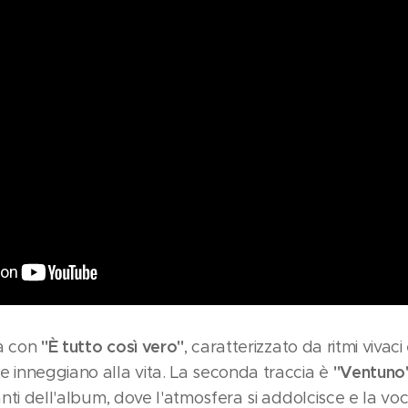
"È tutto così vero"
ia con
, caratterizzato da ritmi vivaci 
"Ventuno
e inneggiano alla vita. La seconda traccia è
canti dell'album, dove l'atmosfera si addolcisce e la vo