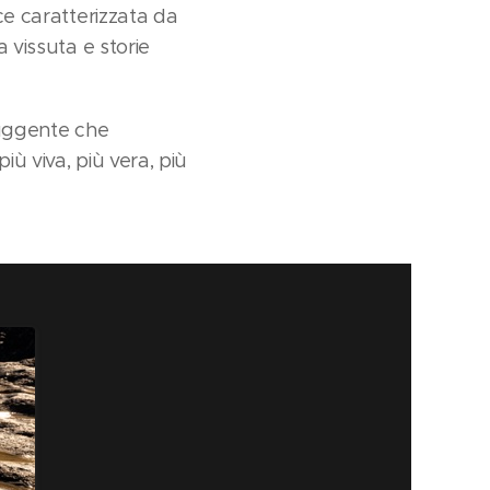
ce caratterizzata da
a vissuta e storie
truggente che
iù viva, più vera, più