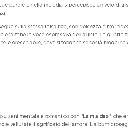
 sue parole e nella melodia si percepisce un velo di tr
za.
egue sulla stessa falsa riga, con dolcezza e morbidez
 che esaltano la voce espressiva dell'artista. La quarta
vace e orecchiabile, dove si fondono sonorità moderne 
"La mia dea"
io più sentimentale e romantico con
, che 
ole vellutate il significato dell'amore. L'album prose