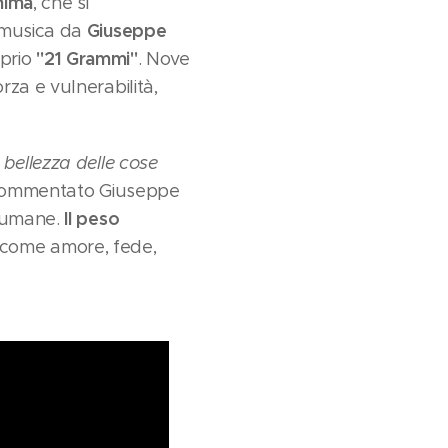
anima
, che si
Giuseppe
n musica da
"21 Grammi"
oprio
. Nove
za e vulnerabilità,
bellezza delle cose
commentato Giuseppe
Il peso
i umane.
 come amore, fede,