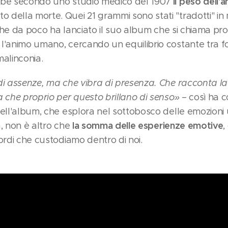
il peso dell'
bbe secondo uno studio medico del 1907
della morte. Quei 21 grammi sono stati "tradotti" i
o, che da poco ha lanciato il suo album che si chiama pr
l'animo umano, cercando un equilibrio costante tra for
 malinconia.
di assenze, ma che vibra di presenza. Che racconta la 
a che proprio per questo brillano di senso»
– così ha 
dell'album, che esplora nel sottobosco delle emozion
la somma delle esperienze emotive
ca, non è altro che
,
ordi che custodiamo dentro di noi.