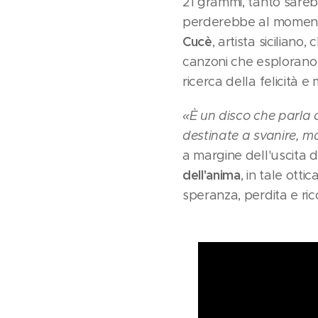
21 grammi, tanto sare
perderebbe al momento 
Cucè
, artista sicilian
canzoni che esplorano 
ricerca della felicità e
«È un disco che parla 
destinate a svanire, m
a margine dell'uscita 
dell'anima
, in tale otti
speranza, perdita e ric