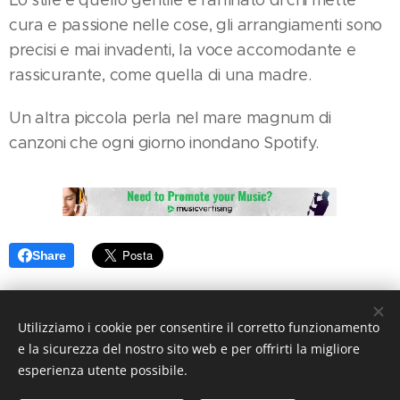
cura e passione nelle cose, gli arrangiamenti sono
precisi e mai invadenti, la voce accomodante e
rassicurante, come quella di una madre.
Un altra piccola perla nel mare magnum di
canzoni che ogni giorno inondano Spotify.
Share
Utilizziamo i cookie per consentire il corretto funzionamento
e la sicurezza del nostro sito web e per offrirti la migliore
esperienza utente possibile.
© 2019 www.artistionline.tv
Email: info@artistionline.tv Tel.3925001708 P.IVA 02838250351