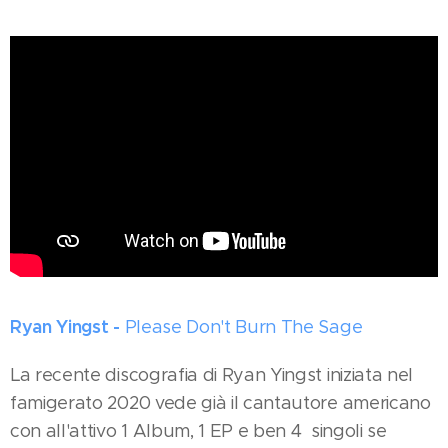
Ryan Yingst -
Please Don't Burn The Sage
La recente discografia di Ryan Yingst iniziata nel
famigerato 2020 vede già il cantautore americano
con all'attivo 1 Album, 1 EP e ben 4 singoli se