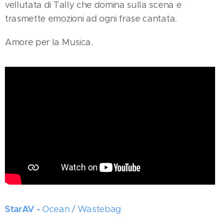
vellutata di Tally che domina sulla scena e
trasmette emozioni ad ogni frase cantata.
Amore per la Musica.
StarAV -
Ocean / Wastebag