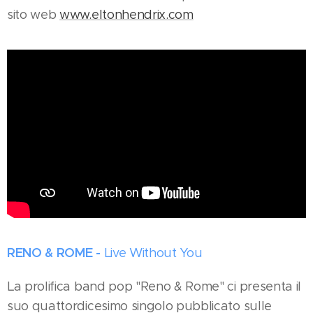
sito web
www.eltonhendrix.com
RENO & ROME -
Live Without You
La prolifica band pop "Reno & Rome" ci presenta il
suo quattordicesimo singolo pubblicato sulle