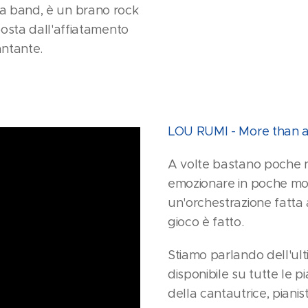
ella band, è un brano rock
osta dall'affiatamento
antante.
LOU RUMI - More than 
A volte bastano poche n
emozionare in poche mos
un'orchestrazione fatta a
gioco è fatto.
Stiamo parlando dell'ult
disponibile su tutte le p
della cantautrice, piani