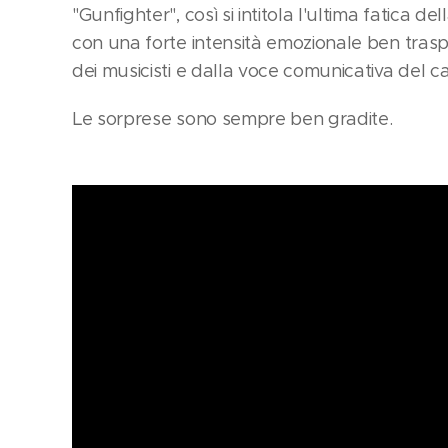
"Gunfighter", così si intitola l'ultima fatica d
con una forte intensità emozionale ben trasp
dei musicisti e dalla voce comunicativa del c
Le sorprese sono sempre ben gradite.