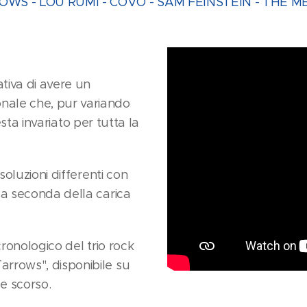
OWS - LOU RUMI - COVO - SAM FEINSTEIN - THE M
tiva di avere un
nale che, pur variando
resta invariato per tutta la
soluzioni differenti con
 a seconda della carica
cronologico del trio rock
rrows", disponibile su
le scorso.