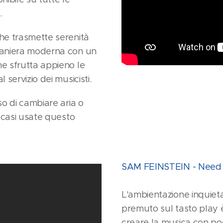
.
che trasmette serenità
 maniera moderna con un
he sfrutta appieno le
 servizio dei musicisti.
so di cambiare aria o
i casi usate questo
SAM FEINSTEIN - Need
L'ambientazione inquieta
premuto sul tasto play 
creare la musica con poc