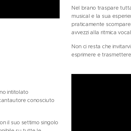
Nel brano traspare tutta l
musical e la sua esperie
praticamente scomparen
avvezzi alla ritmica voc
Non ci resta che invitarv
esprimere e trasmettere
o intitolato
l cantautore conosciuto
on il suo settimo singolo
onibile su tutte le