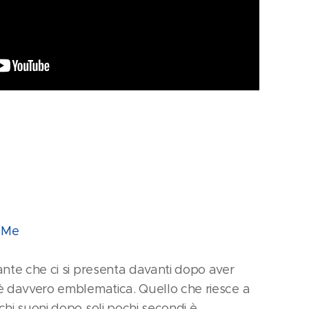
 Me
nte che ci si presenta davanti dopo aver
è davvero emblematica. Quello che riesce a
hi suoni dopo soli pochi secondi è