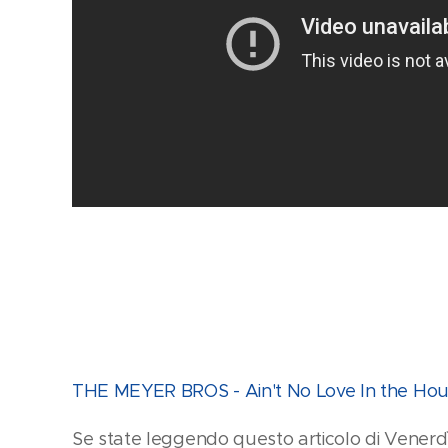
THE MEYER BROS - Ain't No Love In the House
Se state leggendo questo articolo di Venerdì