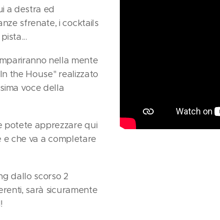
ui a destra ed
nze sfrenate, i cocktails
ista...
ompariranno nella mente
 In the House" realizzato
ssima voce della
he potete apprezzare qui
ale e che va a completare
ng dallo scorso 2
ferenti, sarà sicuramente
!