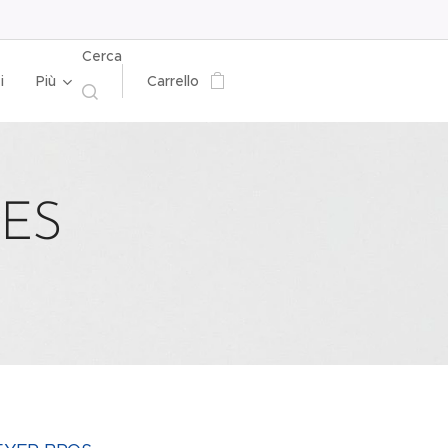
Cerca
i
Più
Carrello
ES