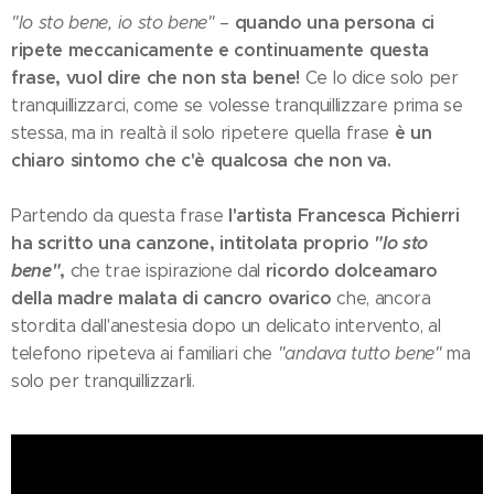
quando una persona ci
"Io sto bene, io sto bene"
–
ripete meccanicamente e continuamente questa
frase, vuol dire che non sta bene!
Ce lo dice solo per
tranquillizzarci, come se volesse tranquillizzare prima se
è un
stessa, ma in realtà il solo ripetere quella frase
chiaro sintomo che c'è qualcosa che non va.
l'artista Francesca Pichierri
Partendo da questa frase
ha scritto una canzone, intitolata proprio
"Io sto
bene"
,
ricordo dolceamaro
che trae ispirazione dal
della madre malata di cancro ovarico
che, ancora
stordita dall'anestesia dopo un delicato intervento, al
telefono ripeteva ai familiari che
"andava tutto bene"
ma
solo per tranquillizzarli.