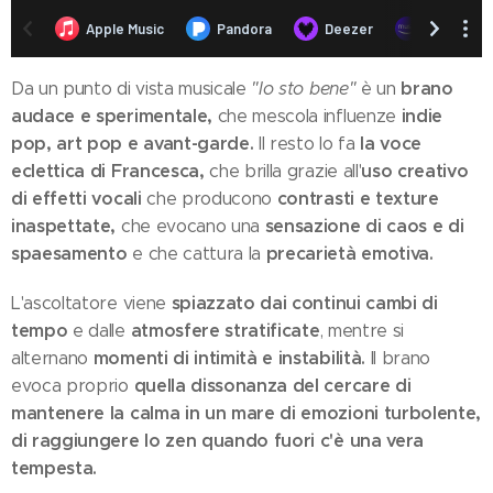
brano
Da un punto di vista musicale
"Io sto bene"
è un
audace e sperimentale,
indie
che mescola influenze
pop, art pop e avant-garde.
la voce
Il resto lo fa
eclettica di Francesca,
uso creativo
che brilla grazie all'
di effetti vocali
contrasti e texture
che producono
inaspettate,
sensazione di caos e di
che evocano una
spaesamento
precarietà emotiva.
e che cattura la
spiazzato dai continui cambi di
L'ascoltatore viene
tempo
atmosfere stratificate
e dalle
, mentre si
momenti di intimità e instabilità.
alternano
Il brano
quella dissonanza del cercare di
evoca proprio
mantenere la calma in un mare di emozioni turbolente,
di raggiungere lo zen quando fuori c'è una vera
tempesta.