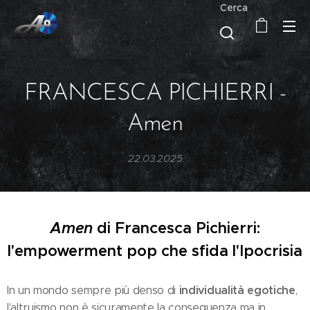
Cerca
FRANCESCA PICHIERRI -
Amen
22.03.2025
Amen
di Francesca Pichierri:
l'empowerment pop che sfida l'Ipocrisia
individualità egotiche
In un mondo sempre più denso di
,
l'altruismo non è sicuramente la conseguenza ma in