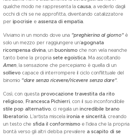
causa
qualche modo ne rappresenta la
, a vederlo dagli
occhi di chi se ne approfitta, diventando catalizzatore
ipocrisie
assenza di empatia
per
e
.
"preghierina al giorno"
Viviamo in un mondo dove una
è
agognata
solo un mezzo per raggiungere un'
ricompensa divina
buonismo
, un
che non vela neanche
sete egoistica
tanto bene la propria
. Ma ascoltando
Amen
, la sensazione che percepiamo è quella di un
sollievo
capace di interrompere il ciclo conflittuale del
"dare senza ricevere/ricevere senza dare"
binomio
.
provocazione travestita da rito
Così, con questa
religioso
Francesca Pichierri
,
, con il suo inconfondibile
stile pop alternativo
incredibile brano
, ci regala un
liberatorio
ironia e sincerità
. L'artista miscela
, creando
sfida il conformismo
un testo che
e l'idea che la propria
a scapito di se
bontà verso gli altri debba prevalere