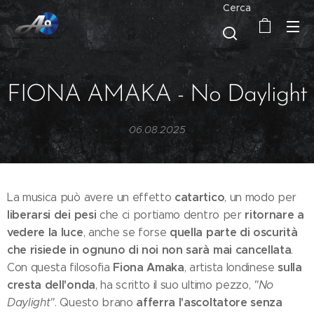
Cerca
FIONA AMAKA - No Daylight
06.08.2025
catartico
La musica può avere un effetto
, un modo per
liberarsi dei pesi
ritornare a
che ci portiamo dentro per
vedere la luce
quella parte di oscurità
, anche se forse
che risiede in ognuno di noi non sarà mai cancellata
.
Fiona Amaka
sulla
Con questa filosofia
, artista londinese
cresta dell'onda
, ha scritto il suo ultimo pezzo,
"No
afferra l'ascoltatore senza
Daylight"
. Questo brano