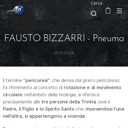
Cerca
FAUSTO BIZZARRI - Pneuma
01.11.2024
"pericoresi"
Il termine
, che deriva dal greco
pericóresis
,
rotazione e di movimento
fa riferimento al concetto di
circolare
; nell'ambito della teologia, si riferisce
tre persone della Trinità
precisamente alle
, cioè il
Padre, il Figlio e lo Spirito Santo
muovendosi l'una
che,
nell'altra, si appartengono a vicenda
.