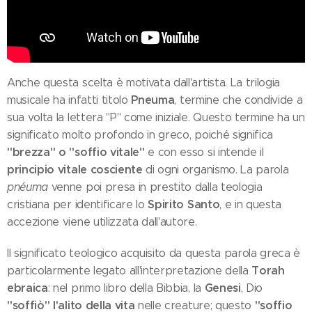
Anche questa scelta è motivata dall'artista. La trilogia
Pneuma
musicale ha infatti titolo
, termine che condivide a
sua volta la lettera "P" come iniziale. Questo termine ha un
significato molto profondo in greco, poiché significa
"brezza" o "soffio vitale"
e con esso si intende il
principio vitale cosciente
di ogni organismo. La parola
pnéuma
venne poi presa in prestito dalla teologia
Spirito Santo
cristiana per identificare lo
, e in questa
accezione viene utilizzata dall'autore.
Il significato teologico acquisito da questa parola greca è
Torah
particolarmente legato all'interpretazione della
ebraica
Genesi
: nel primo libro della Bibbia, la
, Dio
"soffiò" l'alito della vita
"soffio
nelle creature; questo