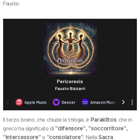
Fausto.
Paraklitos
Il terzo brano, che chiude la trilogia, è
, che in
"difensore", "soccorritore",
greco ha significato di
"intercessore"
"consolatore"
Sacra
o
. Nella