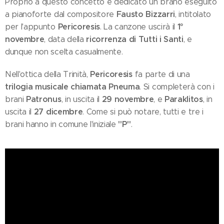
Proprio a questo concetto è dedicato un brano eseguito
Fausto Bizzarri
a pianoforte dal compositore
, intitolato
Pericoresis
1°
per l'appunto
. La canzone uscirà il
novembre
ricorrenza di Tutti i Santi
, data della
, e
dunque non scelta casualmente.
Pericoresis
Nell'ottica della Trinità,
fa parte di una
trilogia musicale chiamata Pneuma
. Si completerà con i
Patronus
29 novembre
Paraklitos
brani
, in uscita il
, e
, in
27 dicembre
uscita il
. Come si può notare, tutti e tre i
"P"
brani hanno in comune l'iniziale
.