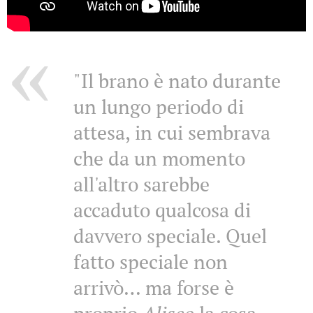
"Il brano è nato durante
un lungo periodo di
attesa, in cui sembrava
che da un momento
all'altro sarebbe
accaduto qualcosa di
davvero speciale. Quel
fatto speciale non
arrivò… ma forse è