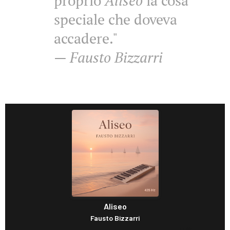
proprio
Aliseo
la cosa
speciale che doveva
accadere."
—
Fausto Bizzarri