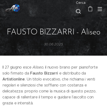
Cerca
FAUSTO BIZZARRI - Aliseo
30.06.2025
Il 27 giugno esce
Aliseo
, il nuovo brano per pianoforte
Fausto Bizzarri
solo firmato da
e distribuito da
Artistionline
. Un titolo evocativo, che richiama i venti
regolari e silenziosi che soffiano con costanza e
delicatezza: proprio come la musica di questo pezzo,
capace di rallentare il tempo e guidare l'ascolto con
grazia e intensità.