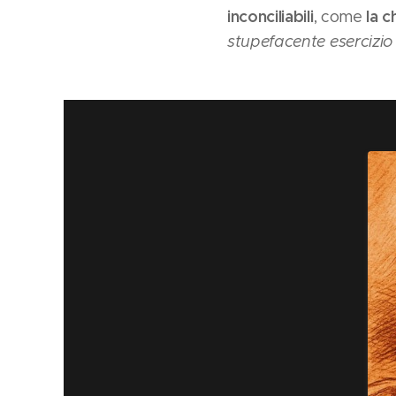
inconciliabili
la c
, come
stupefacente esercizio 