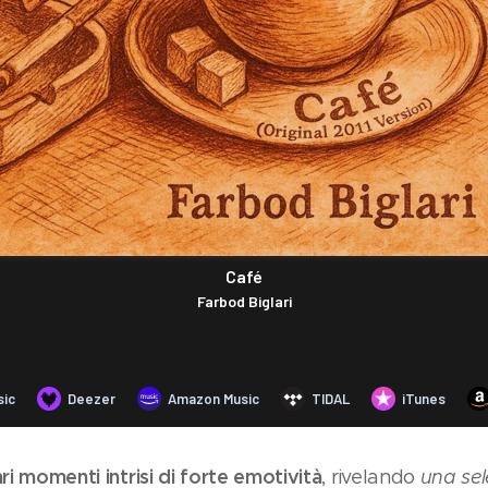
ari momenti intrisi di forte emotività
, rivelando
una sel