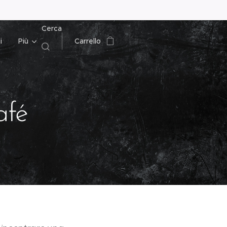
Cerca
i
Più
Carrello
afé