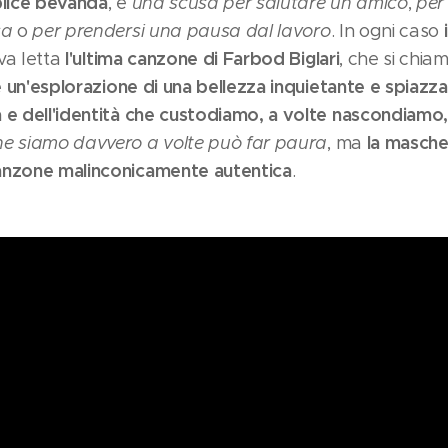
plice bevanda
, è
una scusa per salutare un amico
,
per
sa
o
per prendersi una pausa dal lavoro
. In ogni caso
l'ultima canzone di Farbod Biglari
 va letta
, che si chia
un'esplorazione di una bellezza inquietante e spiazz
 e dell'identità che custodiamo, a volte nascondiamo,
la masche
he siamo davvero a volte può far paura
, ma
anzone malinconicamente autentica
.