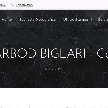
e.tv
379 3025909
Home
Etichetta Discografica
Ufficio Stampa
Serviz
RBOD BIGLARI - C
16.07.2025