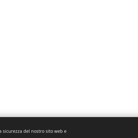
a sicurezza del nostro sito web e
© 2019 www.artistionline.tv