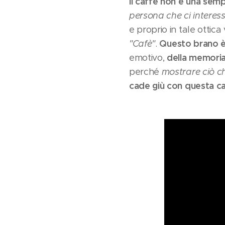
Il caffè non è una sem
persona che ci interes
e proprio in tale ottica
Questo brano è 
"Cafè"
.
della memoria
emotivo,
perché
mostrare ciò c
cade giù con questa c