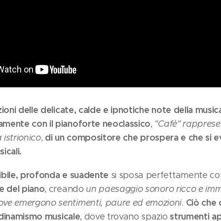
ioni delle delicate, calde e ipnotiche note della music
mente con il pianoforte neoclassico
,
"Cafè" rapprese
di un compositore che prospera e che si 
 istrionico
,
icali.
ibile, profonda e suadente
si sposa perfettamente c
e del piano
, creando
un paesaggio sonoro ricco e im
Ciò che 
ve emergono sentimenti, paure ed emozioni
.
o dinamismo musicale
strumenti 
, dove trovano spazio