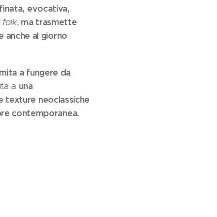
finata, evocativa,
ma trasmette
 folk
,
e anche al giorno
limita a fungere da
una
ita a
e texture neoclassiche
mpre contemporanea.