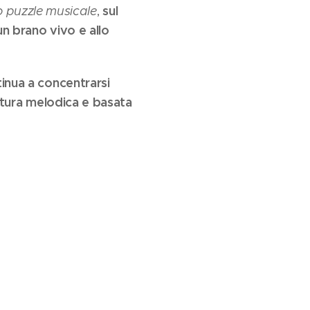
sul
o puzzle musicale
,
è un brano vivo e allo
inua a concentrarsi
ttura melodica e basata