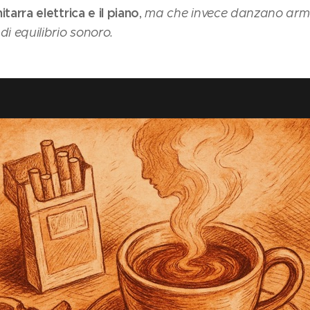
hitarra elettrica e il piano
,
ma che invece danzano arm
di equilibrio sonoro.