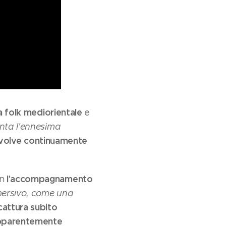
a folk mediorientale
e
nta l'ennesima
evolve continuamente
l'accompagnamento
on
mersivo, come una
cattura subito
apparentemente