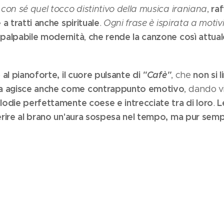
raf
con sé quel tocco distintivo della musica iraniana
,
a tratti anche spirituale
.
Ogni frase è ispirata a motivi
palpabile modernità
che rende la canzone così attual
,
al pianoforte, il cuore pulsante di
"Cafè"
non si 
o
, che
 agisce anche come contrappunto emotivo
, dando v
odie perfettamente coese e intrecciate tra di loro
L
.
erire al brano un'aura sospesa nel tempo, ma pur se