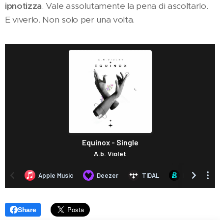
ipnotizza
. Vale assolutamente la pena di ascoltarlo.
E viverlo. Non solo per una volta.
Share