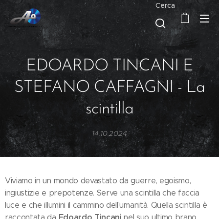
Cerca
EDOARDO TINCANI E
STEFANO CAFFAGNI - La
scintilla
14.10.2024
Viviamo in un mondo devastato da guerre, egoismo,
ingiustizie e prepotenze. Serve una scintilla che faccia
luce e che illumini il cammino dell'umanità. Quella scintilla è
Edoardo Tincani
raccontata da
nel suo ultimo brano,