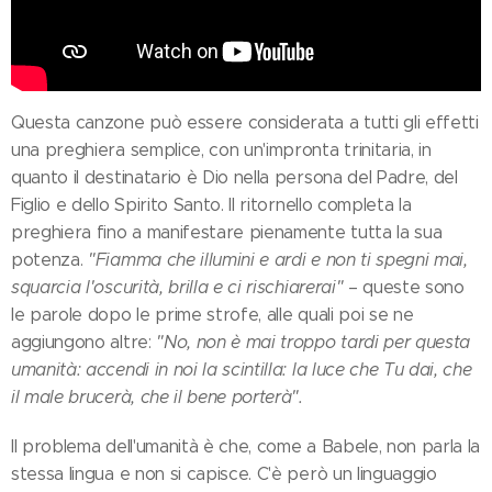
Questa canzone può essere considerata a tutti gli effetti
una preghiera semplice, con un'impronta trinitaria, in
quanto il destinatario è Dio nella persona del Padre, del
Figlio e dello Spirito Santo. Il ritornello completa la
preghiera fino a manifestare pienamente tutta la sua
potenza.
"Fiamma che illumini e ardi e non ti spegni mai,
squarcia l'oscurità, brilla e ci rischiarerai"
– queste sono
le parole dopo le prime strofe, alle quali poi se ne
aggiungono altre:
"No, non è mai troppo tardi per questa
umanità: accendi in noi la scintilla: la luce che Tu dai, che
il male brucerà, che il bene porterà".
Il problema dell'umanità è che, come a Babele, non parla la
stessa lingua e non si capisce. C'è però un linguaggio