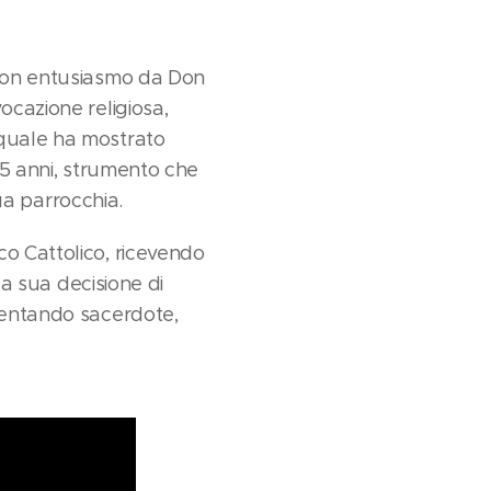
 con entusiasmo da Don
ocazione religiosa,
squale ha mostrato
 15 anni, strumento che
sua parrocchia.
co Cattolico, ricevendo
la sua decisione di
iventando sacerdote,