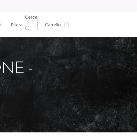
Cerca
i
Più
Carrello
NE -