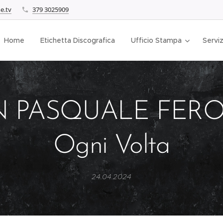
e.tv
379 3025909
Home
Etichetta Discografica
Ufficio Stampa
Serviz
 PASQUALE FERO
Ogni Volta
24.04.2024