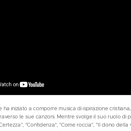
 ha iniziato a comporre musica di ispirazione cristian
traverso le sue canzoni. Mentre svolge il suo ruolo di p
rtezza", "Confidenza", "Come roccia", "Il dono della v