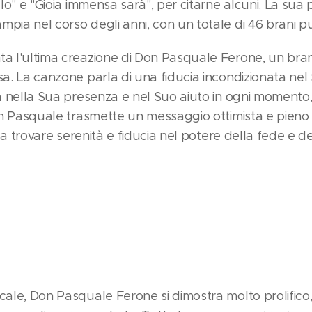
ielo" e "Gioia immensa sarà", per citarne alcuni. La su
pia nel corso degli anni, con un totale di 46 brani pub
ta l'ultima creazione di Don Pasquale Ferone, un bra
sa. La canzone parla di una fiducia incondizionata ne
ia nella Sua presenza e nel Suo aiuto in ogni momento,
Don Pasquale trasmette un messaggio ottimista e pieno 
li a trovare serenità e fiducia nel potere della fede e d
icale, Don Pasquale Ferone si dimostra molto prolifico