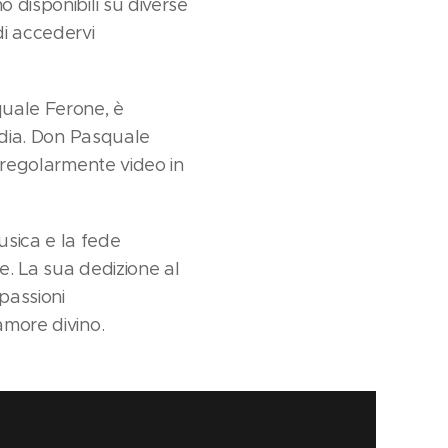
 disponibili su diverse
di accedervi
quale Ferone, è
media. Don Pasquale
o regolarmente video in
sica e la fede
e. La sua dedizione al
passioni
amore divino.