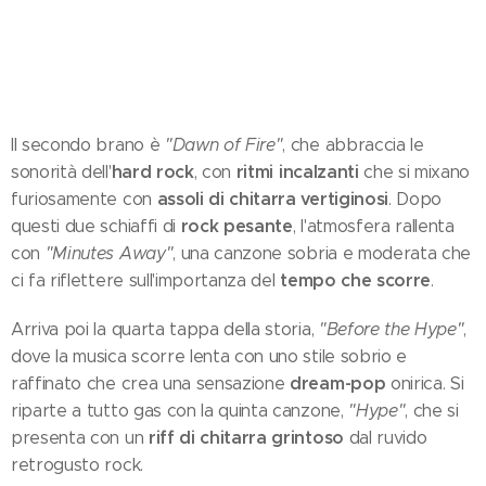
Il secondo brano è
"Dawn of Fire"
, che abbraccia le
hard rock
ritmi incalzanti
sonorità dell'
, con
che si mixano
assoli di chitarra vertiginosi
furiosamente con
. Dopo
rock pesante
questi due schiaffi di
, l'atmosfera rallenta
con
"Minutes Away"
, una canzone sobria e moderata che
tempo che scorre
ci fa riflettere sull'importanza del
.
Arriva poi la quarta tappa della storia,
"Before the Hype"
,
dove la musica scorre lenta con uno stile sobrio e
dream-pop
raffinato che crea una sensazione
onirica. Si
riparte a tutto gas con la quinta canzone,
"Hype"
, che si
riff di chitarra grintoso
presenta con un
dal ruvido
retrogusto rock.