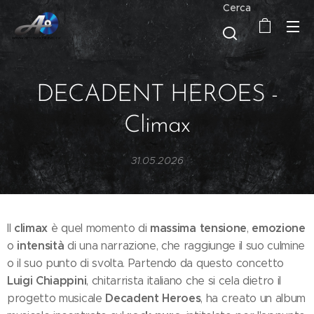
Cerca
DECADENT HEROES -
Climax
31.05.2026
climax
massima tensione
emozione
Il
è quel momento di
,
intensità
o
di una narrazione, che raggiunge il suo culmine
o il suo punto di svolta. Partendo da questo concetto
Luigi Chiappini
, chitarrista italiano che si cela dietro il
Decadent Heroes
progetto musicale
, ha creato un album