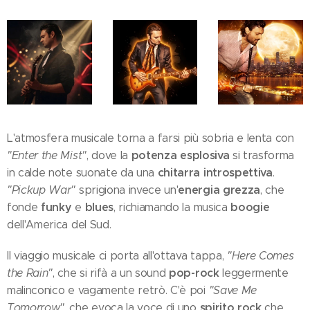
L'atmosfera musicale torna a farsi più sobria e lenta con
potenza esplosiva
"Enter the Mist"
, dove la
si trasforma
chitarra introspettiva
in calde note suonate da una
.
energia grezza
"Pickup War"
sprigiona invece un'
, che
funky
blues
boogie
fonde
e
, richiamando la musica
dell'America del Sud.
Il viaggio musicale ci porta all'ottava tappa,
"Here Comes
pop-rock
the Rain"
, che si rifà a un sound
leggermente
malinconico e vagamente retrò. C'è poi
"Save Me
spirito rock
Tomorrow"
, che evoca la voce di uno
che