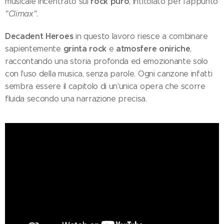
rock puro
musicale incentrato sul
, intitolato per l'appunto
"Climax"
.
Decadent Heroes
in questo lavoro riesce a combinare
grinta rock
atmosfere oniriche
sapientemente
e
,
raccontando una storia profonda ed emozionante solo
con l'uso della musica, senza parole. Ogni canzone infatti
sembra essere il capitolo di un'unica opera che scorre
fluida secondo una narrazione precisa.