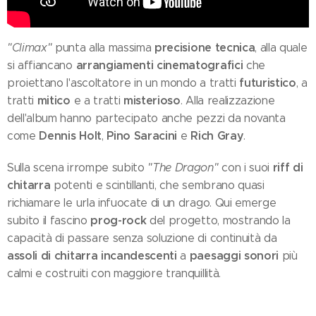
precisione tecnica
"Climax"
punta alla massima
, alla quale
arrangiamenti cinematografici
si affiancano
che
futuristico
proiettano l'ascoltatore in un mondo a tratti
, a
mitico
misterioso
tratti
e a tratti
. Alla realizzazione
dell'album hanno partecipato anche pezzi da novanta
Dennis Holt
Pino Saracini
Rich Gray
come
,
e
.
riff di
Sulla scena irrompe subito
"The Dragon"
con i suoi
chitarra
potenti e scintillanti, che sembrano quasi
richiamare le urla infuocate di un drago. Qui emerge
prog-rock
subito il fascino
del progetto, mostrando la
capacità di passare senza soluzione di continuità da
assoli di chitarra incandescenti
paesaggi sonori
a
più
calmi e costruiti con maggiore tranquillità.