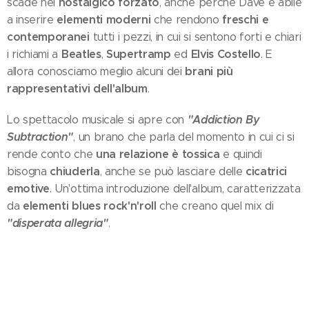
nostalgico forzato
scade nel
, anche perché Dave è abile
elementi moderni
freschi e
a inserire
che rendono
contemporanei
tutti i pezzi, in cui si sentono forti e chiari
Beatles
Supertramp
Elvis Costello
i richiami a
,
ed
. E
brani più
allora conosciamo meglio alcuni dei
rappresentativi dell'album
.
"Addiction By
Lo spettacolo musicale si apre con
Subtraction"
, un brano che parla del momento in cui ci si
una relazione è tossica
rende conto che
e quindi
chiuderla
cicatrici
bisogna
, anche se può lasciare delle
emotive
. Un'ottima introduzione dell'album, caratterizzata
elementi blues rock'n'roll
da
che creano quel mix di
"disperata allegria"
.