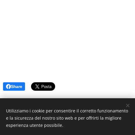
Share
Utilizziamo i cookie per consentire il corretto funzionamento
e la sicurezza del nostro sito web e per offrirti la migliore
esperienza utente possibile.
© 2019 www.artistionline.tv
Email: info@artistionline.tv Tel.3925001708 P.IVA 02838250351