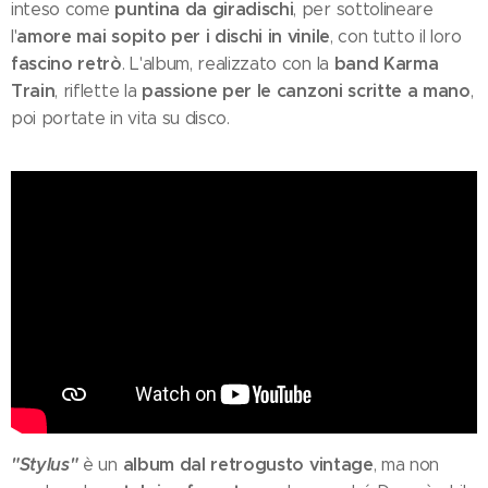
puntina da giradischi
inteso come
, per sottolineare
amore mai sopito per i dischi in vinile
l'
, con tutto il loro
fascino retrò
band Karma
. L'album, realizzato con la
Train
passione per le canzoni scritte a mano
, riflette la
,
poi portate in vita su disco.
"Stylus"
album dal retrogusto vintage
è un
, ma non