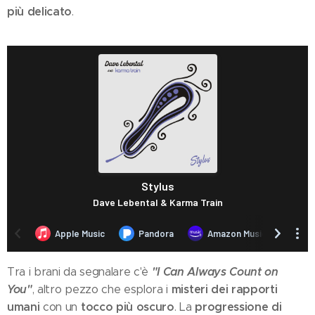
più delicato
.
"I Can Always Count on
Tra i brani da segnalare c'è
You"
misteri dei rapporti
, altro pezzo che esplora i
umani
tocco più oscuro
progressione di
con un
. La