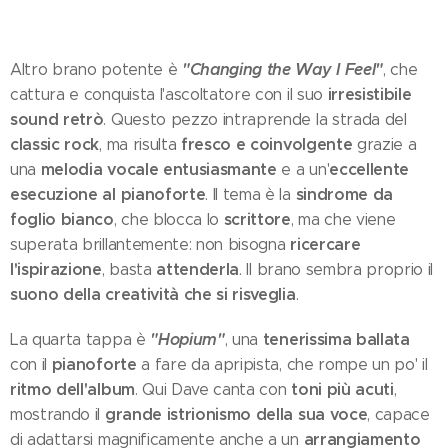
"Changing the Way I Feel"
Altro brano potente è
, che
irresistibile
cattura e conquista l'ascoltatore con il suo
sound retrò
. Questo pezzo intraprende la strada del
classic rock
fresco e coinvolgente
, ma risulta
grazie a
melodia vocale entusiasmante
eccellente
una
e a un'
esecuzione al pianoforte
sindrome da
. Il tema è la
foglio bianco
scrittore
, che blocca lo
, ma che viene
ricercare
superata brillantemente: non bisogna
l'ispirazione
attenderla
, basta
. Il brano sembra proprio il
suono della creatività che si risveglia
.
"Hopium"
tenerissima ballata
La quarta tappa è
, una
pianoforte
con il
a fare da apripista, che rompe un po' il
ritmo dell'album
toni più acuti
. Qui Dave canta con
,
grande istrionismo della sua voce
mostrando il
, capace
arrangiamento
di adattarsi magnificamente anche a un