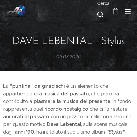
Cerca
DAVE LEBENTAL - Stylus
06.03.2026
"puntina" da giradischi
La
è un elemento che
musica del passato
appartiene a una
, che però ha
plasmare la musica del presente
contribuito a
. In fondo
ricordo nostalgico
rappresenta quel
che ci fa restare
ancorati al passato
con un pizzico di malinconia. Proprio
Dave Lebental
per questo motivo
, sulla scena musicale
anni '90
"Stylus"
dagli
, ha intitolato il suo ultimo album
,