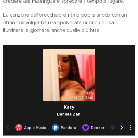
credere alle malelingue e sprecare il tempo a litigare.
La canzone dall'orecchiabile ritmo pop si snoda con un
ritmo coinvolgente, una spolverata di brio che sa
illuminare le giornate, anche quelle più buie.