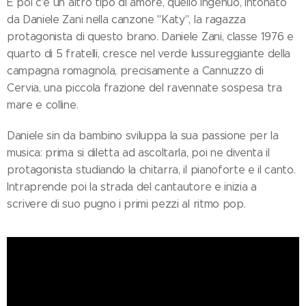
E poi c'è un altro tipo di amore, quello ingenuo, intonato
da Daniele Zani nella canzone "Katy", la ragazza
protagonista di questo brano. Daniele Zani, classe 1976 e
quarto di 5 fratelli, cresce nel verde lussureggiante della
campagna romagnola, precisamente a Cannuzzo di
Cervia, una piccola frazione del ravennate sospesa tra
mare e colline.
Daniele sin da bambino sviluppa la sua passione per la
musica: prima si diletta ad ascoltarla, poi ne diventa il
protagonista studiando la chitarra, il pianoforte e il canto.
Intraprende poi la strada del cantautore e inizia a
scrivere di suo pugno i primi pezzi al ritmo pop.