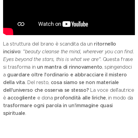
ritornello
La struttura del brano è scandita da un
incisivo
:
"beauty cleanse the mind, wherever you can find.
Eyes beyond the stars, this is what we are"
. Questa frase
un mantra di rinnovamento
si trasforma in
, spingendoci
guardare oltre l'ordinario e abbracciare il mistero
a
della vita
cosa siamo se non materiale
. Del resto,
dell'universo che osserva se stesso?
La voce dell'autrice
accogliente
profondità alle liriche
è
e dona
, in modo da
trasformare ogni parola in un'immagine quasi
spirituale
.