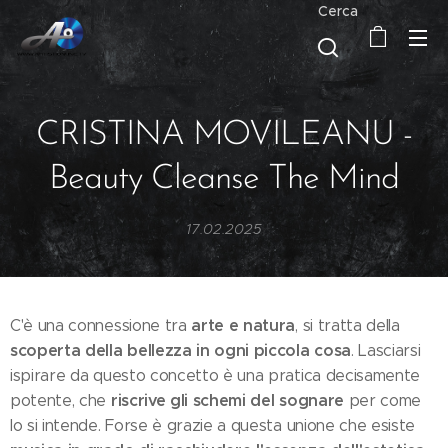
Cerca
CRISTINA MOVILEANU -
Beauty Cleanse The Mind
17.02.2025
arte e natura
C'è una connessione tra
, si tratta della
scoperta della bellezza in ogni piccola cosa
. Lasciarsi
ispirare da questo concetto è una pratica decisamente
riscrive gli schemi del sognare
potente, che
per come
lo si intende. Forse è grazie a questa unione che esiste