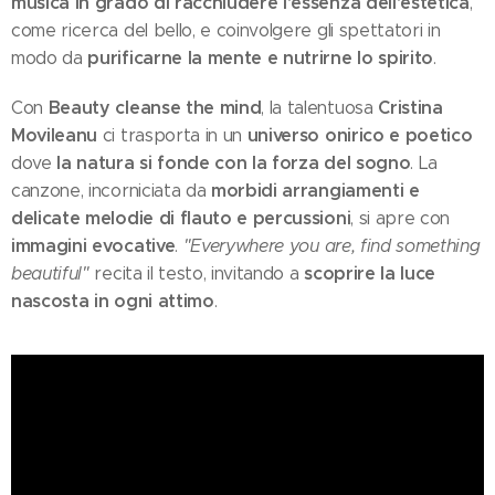
musica in grado di racchiudere l'essenza dell'estetica
,
come ricerca del bello, e coinvolgere gli spettatori in
purificarne la mente e nutrirne lo spirito
modo da
.
Beauty cleanse the mind
Cristina
Con
, la talentuosa
Movileanu
universo onirico e poetico
ci trasporta in un
la natura si fonde con la forza del sogno
dove
. La
morbidi arrangiamenti e
canzone, incorniciata da
delicate melodie di flauto e percussioni
, si apre con
immagini evocative
.
"Everywhere you are, find something
scoprire la luce
beautiful"
recita il testo, invitando a
nascosta in ogni attimo
.