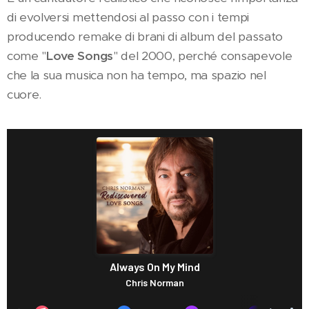
di evolversi mettendosi al passo con i tempi
producendo remake di brani di album del passato
come "
Love Songs
" del 2000, perché consapevole
che la sua musica non ha tempo, ma spazio nel
cuore.