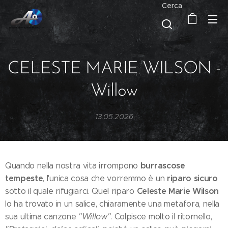
Cerca
CELESTE MARIE WILSON -
Willow
13.05.2026
burrascose
Quando nella nostra vita irrompono
tempeste
riparo sicuro
, l'unica cosa che vorremmo è un
Celeste Marie Wilson
sotto il quale rifugiarci. Quel riparo
lo ha trovato in un salice, chiaramente una metafora, nella
sua ultima canzone
"Willow"
. Colpisce molto il ritornello,