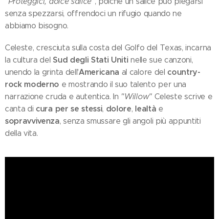
"Proteggici, dolce salice"
, poiché un salice può piegarsi
senza spezzarsi, offrendoci un rifugio quando ne
abbiamo bisogno.
Celeste, cresciuta sulla costa del Golfo del Texas, incarna
Sud degli Stati Uniti
la cultura del
nelle sue canzoni,
Americana
country-
unendo la grinta dell'
al calore del
rock moderno
e mostrando il suo talento per una
narrazione cruda e autentica. In
"Willow"
Celeste scrive e
cura per se stessi
dolore
lealtà
canta di
,
,
e
sopravvivenza
, senza smussare gli angoli più appuntiti
della vita.